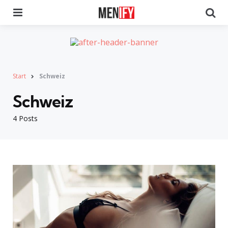
Menu
Se
Start
Schweiz
Schweiz
4 Posts