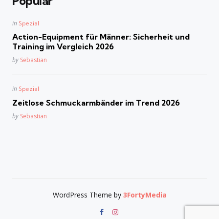
Popular
Posted
in
Spezial
in
Action-Equipment für Männer: Sicherheit und
Training im Vergleich 2026
Posted
by
Sebastian
Posted
in
Spezial
in
Zeitlose Schmuckarmbänder im Trend 2026
Posted
by
Sebastian
WordPress Theme by
3FortyMedia