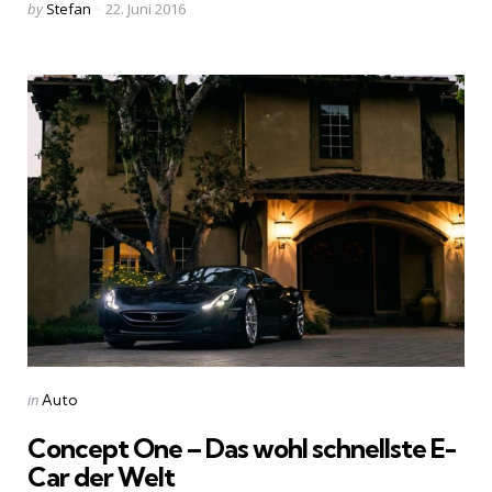
Posted
by
Stefan
22. Juni 2016
by
Categories
Posted
in
Auto
in
Concept One – Das wohl schnellste E-
Car der Welt