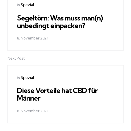
Posted
in
Spezial
in
Segeltörn: Was muss man(n)
unbedingt einpacken?
8. November 2021
Next Post
Posted
in
Spezial
in
Diese Vorteile hat CBD für
Männer
8. November 2021