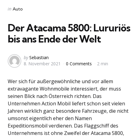
Categories
Posted
in
Auto
in
Der Atacama 5800: Lururiös
bis ans Ende der Welt
Posted
by
Sebastian
8. November 2021
0 Comments
2 min
by
Wer sich für außergewöhnliche und vor allem
extravagante Wohnmobile interessiert, der muss
seinen Blick nach Österreich richten. Das
Unternehmen Action Mobil liefert schon seit vielen
Jahren wirklich ganz besondere Fahrzeuge, die nicht
umsonst eigentlich eher den Namen
Expeditionsmobil verdienen. Das Flaggschiff des
Unternehmens ist ohne Zweifel der Atacama 5800,