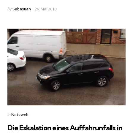
Posted
by
Sebastian
26. Mai 2018
by
Categories
Posted
in
Netzwelt
in
Die Eskalation eines Auffahrunfalls in