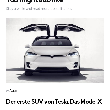
Stay a while and read more posts like this
Categories
Posted
in
Auto
in
Der erste SUV von Tesla: Das Model X