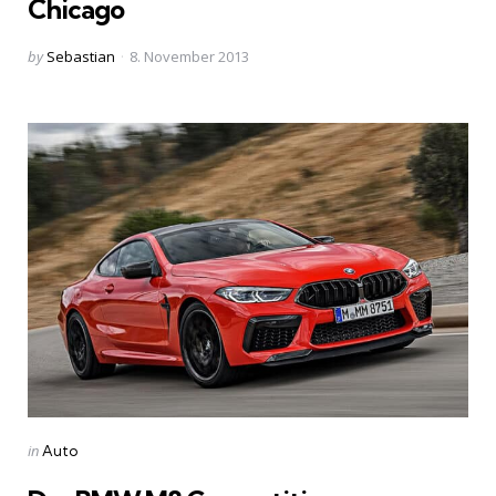
Chicago
Posted
by
Sebastian
8. November 2013
by
Categories
Posted
in
Auto
in