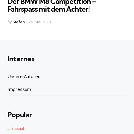
Der BMW M8 Competition –
Fahrspass mit dem Achter!
Posted
by
Stefan
26. Mai 2020
by
Internes
Unsere Autoren
Impressum
Popular
Posted
in
Spezial
in