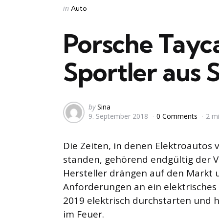
Categories
Posted
in
Auto
in
Porsche Tayc
Sportler aus 
Posted
by
Sina
9. September 2018
0 Comments
2 m
by
Die Zeiten, in denen Elektroautos 
standen, gehörend endgültig der 
Hersteller drängen auf den Markt u
Anforderungen an ein elektrisches
2019 elektrisch durchstarten und 
im Feuer.