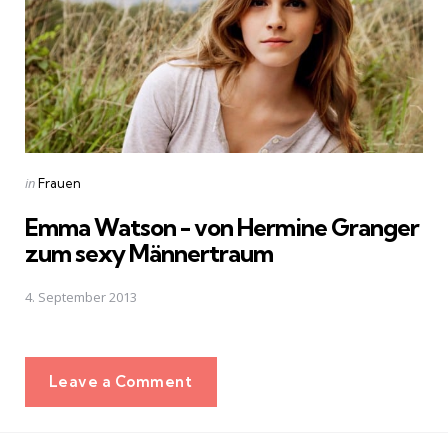
Posted
in
Frauen
in
Emma Watson - von Hermine Granger
zum sexy Männertraum
4. September 2013
Leave a Comment