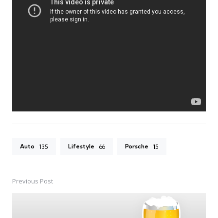
Auto
Lifestyle
Porsche
135
66
15
Previous Post
Post
navigation