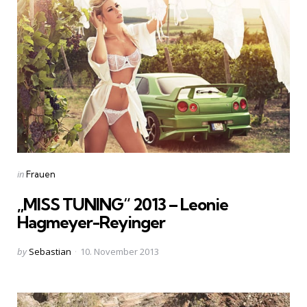
Categories
Posted
in
Frauen
in
„MISS TUNING“ 2013 – Leonie
Hagmeyer-Reyinger
Posted
by
Sebastian
10. November 2013
by