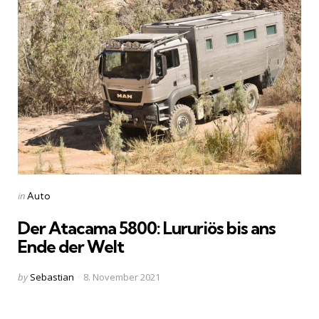
Categories
Posted
in
Auto
in
Der Atacama 5800: Lururiös bis ans
Ende der Welt
Posted
by
Sebastian
8. November 2021
by