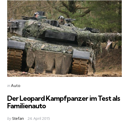
Categories
Posted
in
Auto
in
Der Leopard Kampfpanzer im Test als
Familienauto
Posted
by
Stefan
24. April 2015
by