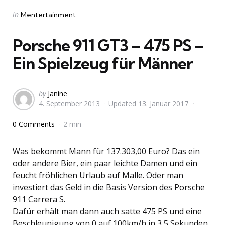
Categories
Posted
in
Mentertainment
in
Porsche 911 GT3 – 475 PS –
Ein Spielzeug für Männer
Posted
by
Janine
4. September 2013
Updated
13. Januar 2017
by
0 Comments
2 min
Was bekommt Mann für 137.303,00 Euro? Das ein
oder andere Bier, ein paar leichte Damen und ein
feucht fröhlichen Urlaub auf Malle. Oder man
investiert das Geld in die Basis Version des Porsche
911 Carrera S.
Dafür erhält man dann auch satte 475 PS und eine
Beschleunigung von 0 auf 100km/h in 3,5 Sekunden.