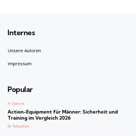
by
Internes
Unsere Autoren
Impressum
Popular
Posted
in
Spezial
in
Action-Equipment für Männer: Sicherheit und
Training im Vergleich 2026
Posted
by
Sebastian