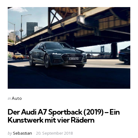
Categories
Posted
in
Auto
in
Der Audi A7 Sportback (2019) – Ein
Kunstwerk mit vier Rädern
Posted
by
Sebastian
20. September 2018