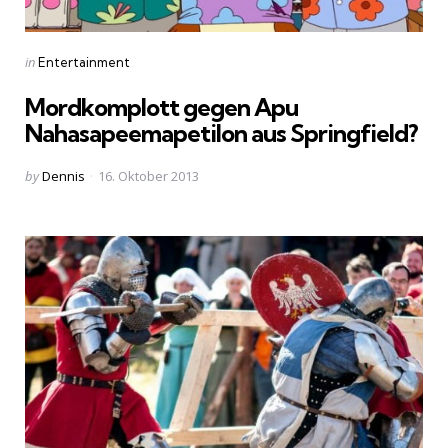
Categories
Posted
in
Entertainment
in
Mordkomplott gegen Apu
Nahasapeemapetilon aus Springfield?
Posted
by
Dennis
16. Oktober 2013
by