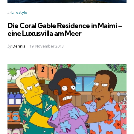
Categories
Posted
in
Lifestyle
in
Die Coral Gable Residence in Maimi –
eine Luxusvilla am Meer
Posted
by
Dennis
19. November 2013
by