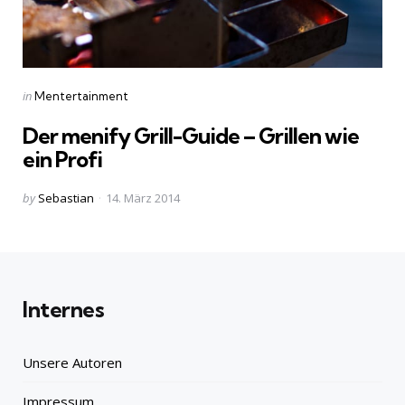
Categories
Posted
in
Mentertainment
in
Der menify Grill-Guide – Grillen wie
ein Profi
Posted
by
Sebastian
14. März 2014
by
Internes
Unsere Autoren
Impressum