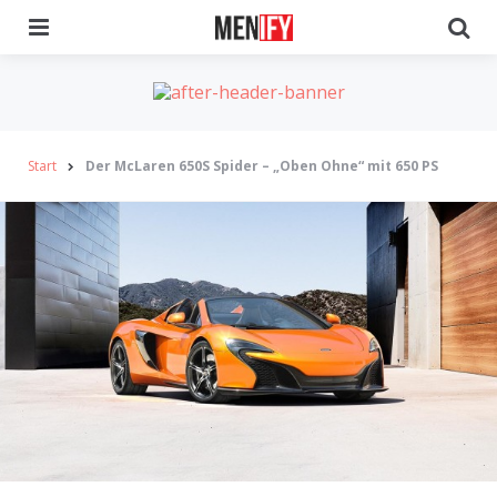
Menu
Se
Start
Der McLaren 650S Spider – „Oben Ohne“ mit 650 PS