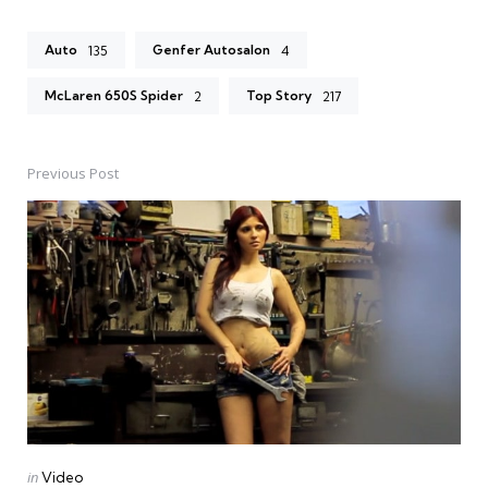
Auto
Genfer Autosalon
135
4
McLaren 650S Spider
Top Story
2
217
Previous Post
Post
navigation
Posted
in
Video