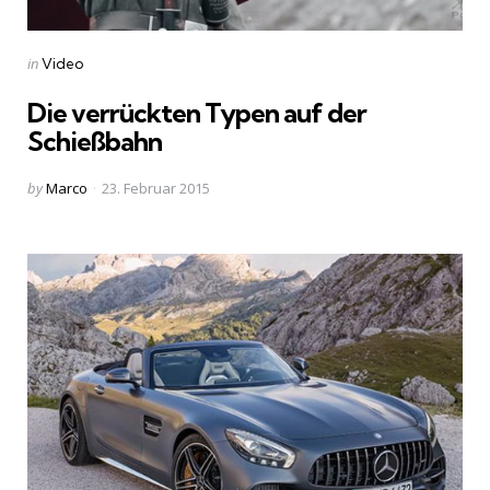
Categories
Posted
in
Video
in
Die verrückten Typen auf der
Schießbahn
Posted
by
Marco
23. Februar 2015
by