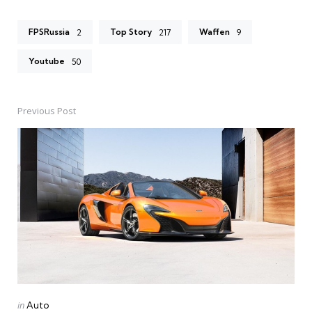
FPSRussia
Top Story
Waffen
2
217
9
Youtube
50
Previous Post
Post
navigation
Posted
in
Auto