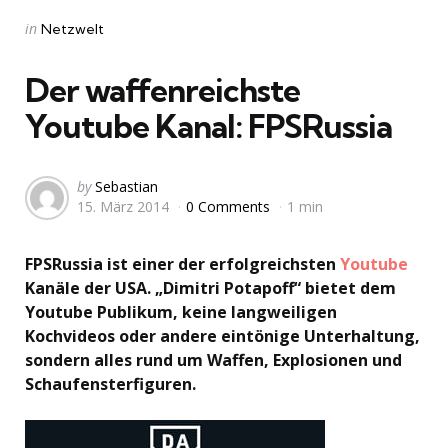
Categories
Posted
in
Netzwelt
in
Der waffenreichste
Youtube Kanal: FPSRussia
Posted
by
Sebastian
15. März 2014
0 Comments
1 min
by
FPSRussia ist einer der erfolgreichsten
Youtube
Kanäle der USA. „Dimitri Potapoff“ bietet dem
Youtube Publikum, keine langweiligen
Kochvideos oder andere eintönige Unterhaltung,
sondern alles rund um Waffen, Explosionen und
Schaufensterfiguren.