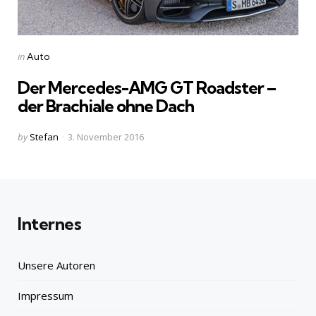
Categories
Posted
in
Auto
in
Der Mercedes-AMG GT Roadster –
der Brachiale ohne Dach
Posted
by
Stefan
3. November 2016
by
Internes
Unsere Autoren
Impressum