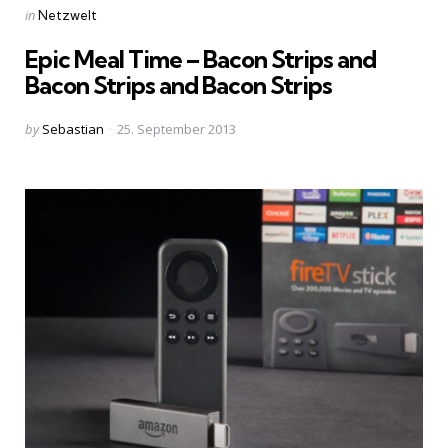
Categories
Posted
in
Netzwelt
in
Epic Meal Time – Bacon Strips and
Bacon Strips and Bacon Strips
Posted
by
Sebastian
25. September 2013
by