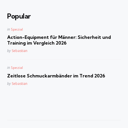
Popular
Posted
in
Spezial
in
Action-Equipment für Männer: Sicherheit und
Training im Vergleich 2026
Posted
by
Sebastian
Posted
in
Spezial
in
Zeitlose Schmuckarmbänder im Trend 2026
Posted
by
Sebastian