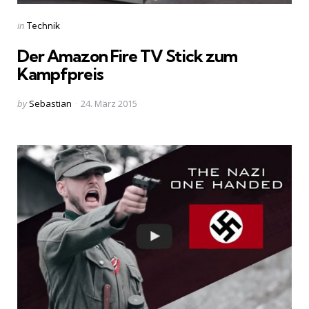
Categories
Posted
in
Technik
in
Der Amazon Fire TV Stick zum
Kampfpreis
Posted
by
Sebastian
24. März 2015
by