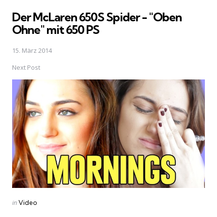
in
Der McLaren 650S Spider - "Oben
Ohne" mit 650 PS
15. März 2014
Next Post
Posted
in
Video
in