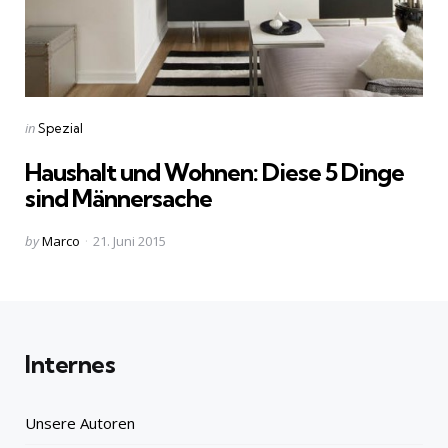
Categories
Posted
in
Spezial
in
Haushalt und Wohnen: Diese 5 Dinge
sind Männersache
Posted
by
Marco
21. Juni 2015
by
Internes
Unsere Autoren