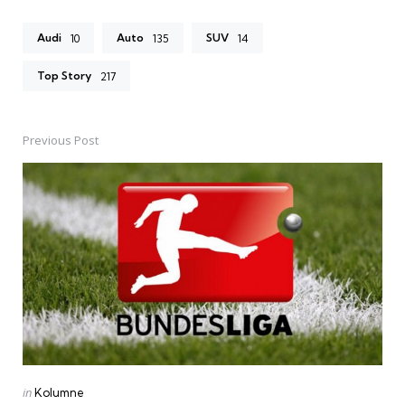
Audi
Auto
SUV
10
135
14
Top Story
217
Previous Post
Post
navigation
Posted
in
Kolumne