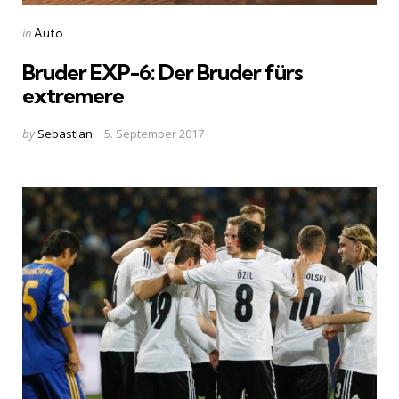
Categories
Posted
in
Auto
in
Bruder EXP-6: Der Bruder fürs
extremere
Posted
by
Sebastian
5. September 2017
by