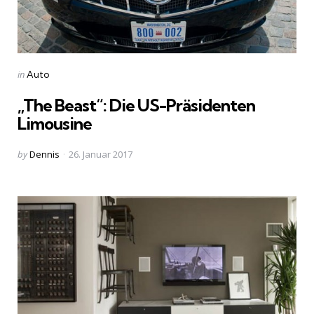
Categories
Posted
in
Auto
in
„The Beast“: Die US-Präsidenten
Limousine
Posted
by
Dennis
26. Januar 2017
by