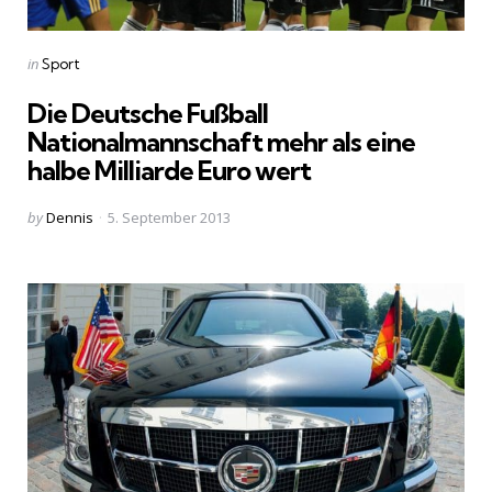
Categories
Posted
in
Sport
in
Die Deutsche Fußball
Nationalmannschaft mehr als eine
halbe Milliarde Euro wert
Posted
by
Dennis
5. September 2013
by