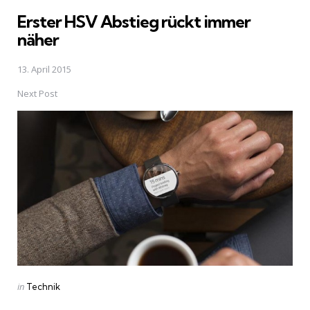
in
Erster HSV Abstieg rückt immer
näher
13. April 2015
Next Post
Posted
in
Technik
in