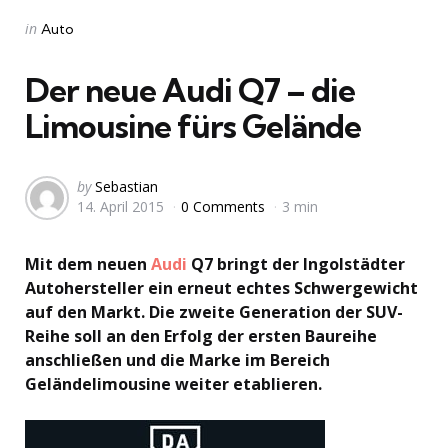
Categories
Posted
in
Auto
in
Der neue Audi Q7 – die
Limousine fürs Gelände
Posted
by
Sebastian
14. April 2015
0 Comments
3 min
by
Mit dem neuen
Audi
Q7 bringt der Ingolstädter
Autohersteller ein erneut echtes Schwergewicht
auf den Markt. Die zweite Generation der SUV-
Reihe soll an den Erfolg der ersten Baureihe
anschließen und die Marke im Bereich
Geländelimousine weiter etablieren.