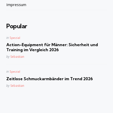
Impressum
Popular
Posted
in
Spezial
in
Action-Equipment für Männer: Sicherheit und
Training im Vergleich 2026
Posted
by
Sebastian
Posted
in
Spezial
in
Zeitlose Schmuckarmbänder im Trend 2026
Posted
by
Sebastian