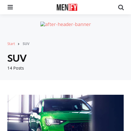
Menu
Se
Start
SUV
SUV
14 Posts