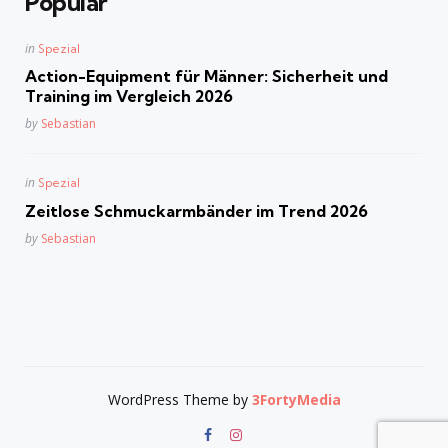
Popular
Posted
in
Spezial
in
Action-Equipment für Männer: Sicherheit und
Training im Vergleich 2026
Posted
by
Sebastian
Posted
in
Spezial
in
Zeitlose Schmuckarmbänder im Trend 2026
Posted
by
Sebastian
WordPress Theme by
3FortyMedia