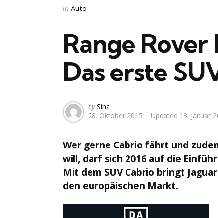
Categories
Posted
in
Auto
in
Range Rover 
Das erste SU
Posted
by
Sina
28. Oktober 2015
Updated
13. Januar 
by
Wer gerne Cabrio fährt und zude
will, darf sich 2016 auf die Einfü
Mit dem SUV Cabrio bringt Jaguar
den europäischen Markt.