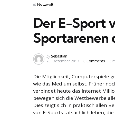
Categories
Posted
in
Netzwelt
in
Der E-Sport v
Sportarenen 
Posted
by
Sebastian
20. Dezember 2017
0 Comments
3 m
by
Die Möglichkeit, Computerspiele ge
wie das Medium selbst. Früher noc
verbindet heute das Internet Milli
bewegen sich die Wettbewerbe all
Dies zeigt sich in praktisch allen 
von E-Sports tatsächlich leben, d