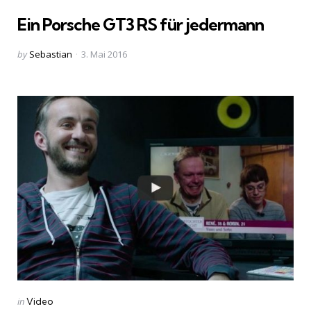
in
Ein Porsche GT3 RS für jedermann
Posted
by
Sebastian
3. Mai 2016
by
Categories
Posted
in
Video