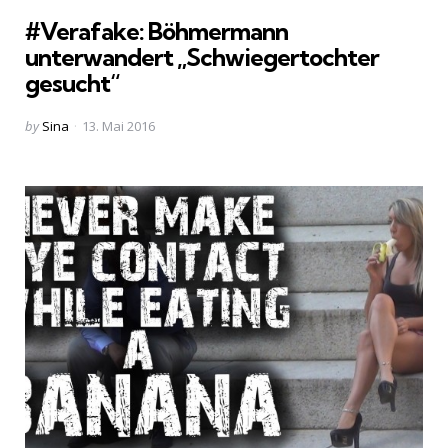
in
#Verafake: Böhmermann
unterwandert „Schwiegertochter
gesucht“
Posted
by
Sina
13. Mai 2016
by