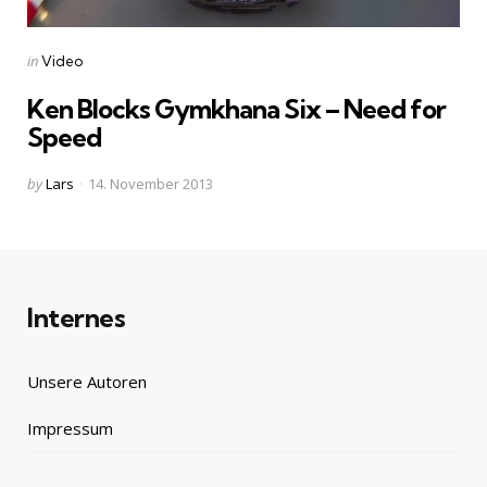
Categories
Posted
in
Video
in
Ken Blocks Gymkhana Six – Need for
Speed
Posted
by
Lars
14. November 2013
by
Internes
Unsere Autoren
Impressum