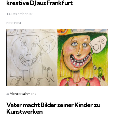
kreative DJ aus Frankfurt
13. Dezember 2013
Next Post
Posted
in
Mentertainment
in
Vater macht Bilder seiner Kinder zu
Kunstwerken