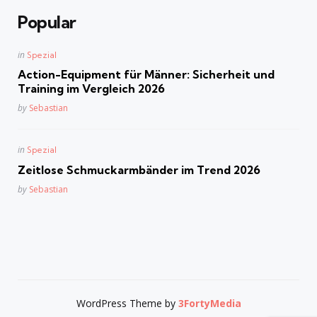
Popular
Posted
in
Spezial
in
Action-Equipment für Männer: Sicherheit und
Training im Vergleich 2026
Posted
by
Sebastian
Posted
in
Spezial
in
Zeitlose Schmuckarmbänder im Trend 2026
Posted
by
Sebastian
WordPress Theme by
3FortyMedia