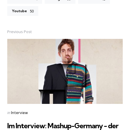
Youtube
50
Previous Post
Post
navigation
Posted
in
Interview
in
Im Interview: Mashup-Germany - der