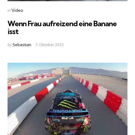
Categories
Posted
in
Video
in
Wenn Frau aufreizend eine Banane
isst
Posted
by
Sebastian
7. Oktober 2013
by