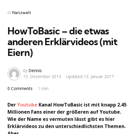
Categories
Posted
in
Netzwelt
in
HowToBasic – die etwas
anderen Erklärvideos (mit
Eiern)
Posted
by
Dennis
15. Dezember 2013
Updated
13. Januar 2017
by
0 Comments
1 min
Der
Youtube
Kanal HowToBasic ist mit knapp 2.45
Millionen Fans einer der größeren auf Youtube.
Wie der Name es vermuten lässt gibt es hier
Erklärvideos zu den unterschiedlichsten Themen.
Aber…