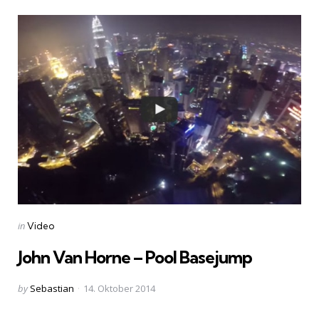
Categories
Posted
in
Video
in
John Van Horne – Pool Basejump
Posted
by
Sebastian
14. Oktober 2014
by