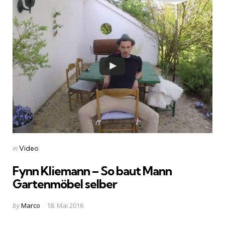
Categories
Posted
in
Video
in
Fynn Kliemann – So baut Mann
Gartenmöbel selber
Posted
by
Marco
18. Mai 2016
by