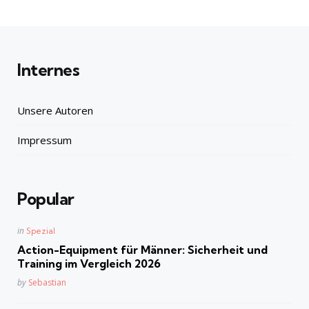
Internes
Unsere Autoren
Impressum
Popular
Posted
in
Spezial
in
Action-Equipment für Männer: Sicherheit und
Training im Vergleich 2026
Posted
by
Sebastian