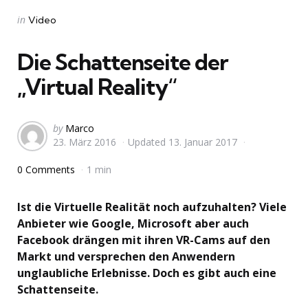
Categories
Posted
in
Video
in
Die Schattenseite der
„Virtual Reality“
Posted
by
Marco
23. März 2016
Updated
13. Januar 2017
by
0 Comments
1 min
Ist die Virtuelle Realität noch aufzuhalten? Viele
Anbieter wie Google, Microsoft aber auch
Facebook drängen mit ihren VR-Cams auf den
Markt und versprechen den Anwendern
unglaubliche Erlebnisse. Doch es gibt auch eine
Schattenseite.