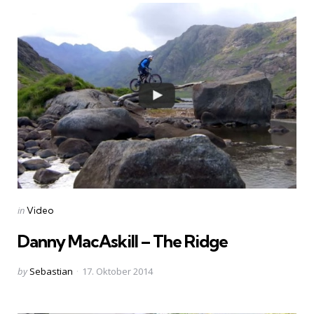
Categories
Posted
in
Video
in
Danny MacAskill – The Ridge
Posted
by
Sebastian
17. Oktober 2014
by