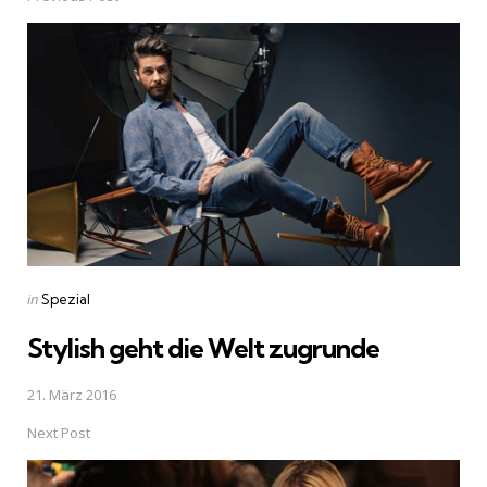
Post
navigation
Posted
in
Spezial
in
Stylish geht die Welt zugrunde
21. März 2016
Next Post