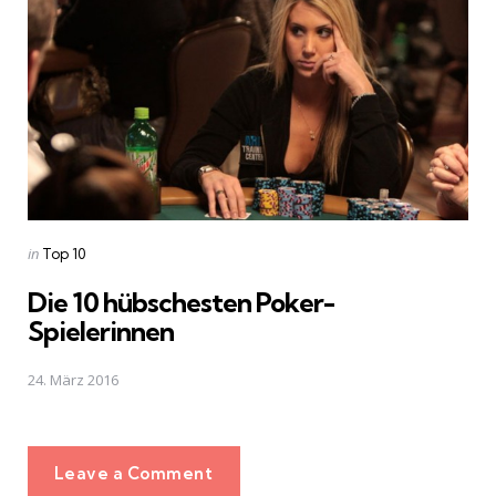
Posted
in
Top 10
in
Die 10 hübschesten Poker-
Spielerinnen
24. März 2016
Leave a Comment