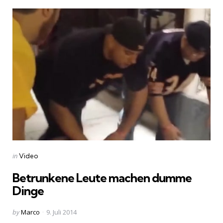
Categories
Posted
in
Video
in
Betrunkene Leute machen dumme
Dinge
Posted
by
Marco
9. Juli 2014
by