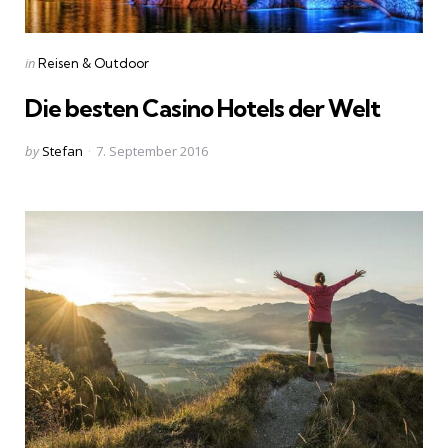
Categories
Posted
in
Reisen & Outdoor
in
Die besten Casino Hotels der Welt
Posted
by
Stefan
7. September 2016
by