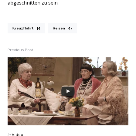
abgeschnitten zu sein.
Kreuzffahrt
Reisen
14
47
Previous Post
Post
navigation
Posted
in
Video