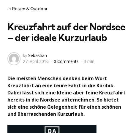
Categories
Posted
in
Reisen & Outdoor
in
Kreuzfahrt auf der Nordsee
– der ideale Kurzurlaub
Posted
by
Sebastian
27. April 2016
0 Comments
3 min
by
Die meisten Menschen denken beim Wort
Kreuzfahrt an eine teure Fahrt in die Karibik.
Dabei lässt sich eine kleine aber feine Kreuzfahrt
bereits in die Nordsee unternehmen. So bietet
sich eine schöne Gelegenheit für einen schönen
und überraschenden Kurzurlaub.