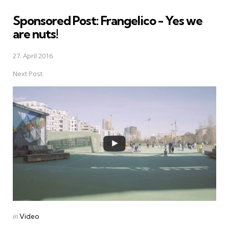
in
Sponsored Post: Frangelico - Yes we
are nuts!
27. April 2016
Next Post
Posted
in
Video
in