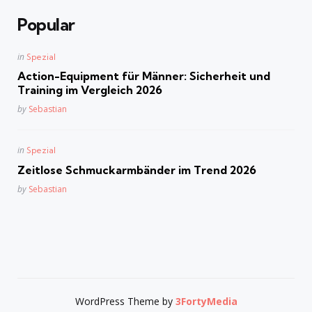
Popular
Posted
in
Spezial
in
Action-Equipment für Männer: Sicherheit und
Training im Vergleich 2026
Posted
by
Sebastian
Posted
in
Spezial
in
Zeitlose Schmuckarmbänder im Trend 2026
Posted
by
Sebastian
WordPress Theme by
3FortyMedia