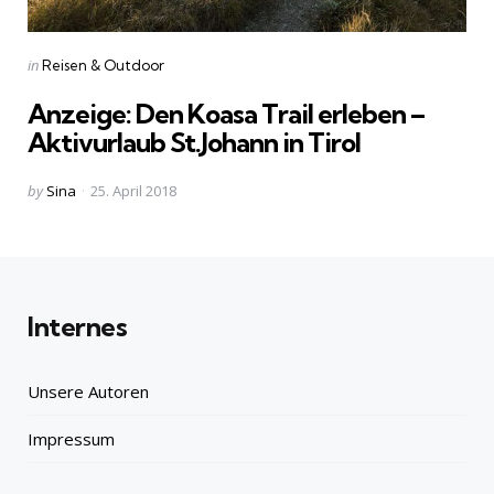
Categories
Posted
in
Reisen & Outdoor
in
Anzeige: Den Koasa Trail erleben –
Aktivurlaub St.Johann in Tirol
Posted
by
Sina
25. April 2018
by
Internes
Unsere Autoren
Impressum