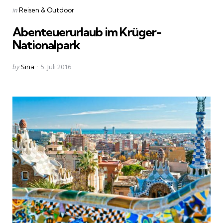
Categories
Posted
in
Reisen & Outdoor
in
Abenteuerurlaub im Krüger-
Nationalpark
Posted
by
Sina
5. Juli 2016
by