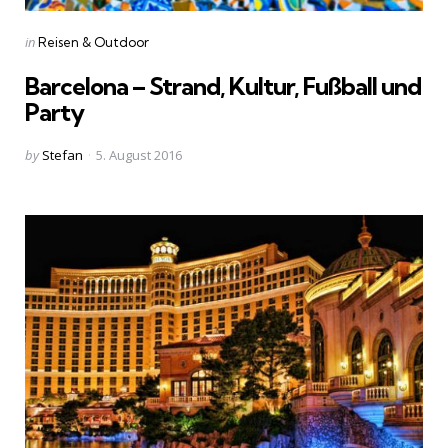
Categories
Posted
in
Reisen & Outdoor
in
Barcelona – Strand, Kultur, Fußball und
Party
Posted
by
Stefan
5. August 2016
by