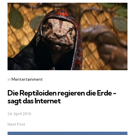
navigation
Posted
in
Mentertainment
in
Die Reptiloiden regieren die Erde -
sagt das Internet
24. April 2016
Next Post