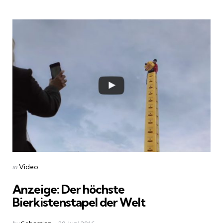
Categories
Posted
in
Video
in
Anzeige: Der höchste
Bierkistenstapel der Welt