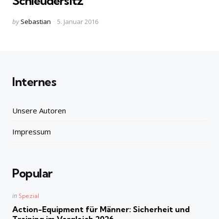
Schleudersitz
Posted
by
Sebastian
5. Januar 2016
by
Internes
Unsere Autoren
Impressum
Popular
Posted
in
Spezial
in
Action-Equipment für Männer: Sicherheit und