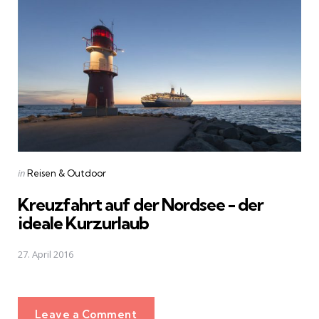
Posted
in
Reisen & Outdoor
in
Kreuzfahrt auf der Nordsee - der
ideale Kurzurlaub
27. April 2016
Leave a Comment