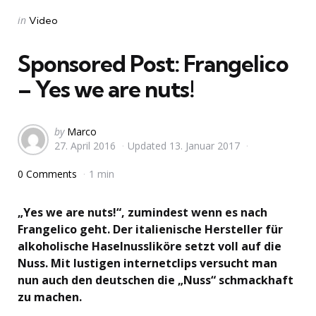
Categories
Posted
in
Video
in
Sponsored Post: Frangelico
– Yes we are nuts!
Posted
by
Marco
27. April 2016
Updated
13. Januar 2017
by
0 Comments
1 min
„Yes we are nuts!“, zumindest wenn es nach
Frangelico geht. Der italienische Hersteller für
alkoholische Haselnussliköre setzt voll auf die
Nuss. Mit lustigen internetclips versucht man
nun auch den deutschen die „Nuss“ schmackhaft
zu machen.