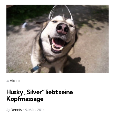
Categories
Posted
in
Video
in
Husky „Silver“ liebt seine
Kopfmassage
Posted
by
Dennis
9. März 2014
by