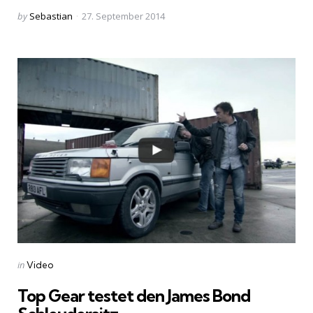
Posted
by
Sebastian
27. September 2014
by
Categories
Posted
in
Video
in
Top Gear testet den James Bond