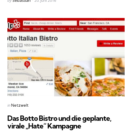
Posted
by
Sebastian
20. Juni 2016
by
Categories
Posted
in
Netzwelt
in
Das Botto Bistro und die geplante,
virale „Hate“ Kampagne