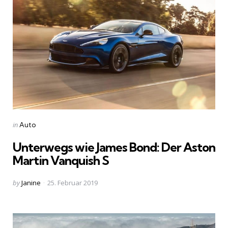
Categories
Posted
in
Auto
in
Unterwegs wie James Bond: Der Aston
Martin Vanquish S
Posted
by
Janine
25. Februar 2019
by