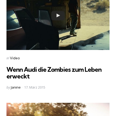
Categories
Posted
in
Video
in
Wenn Audi die Zombies zum Leben
erweckt
Posted
by
Janine
17. März 2015
by