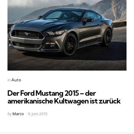
Categories
Posted
in
Auto
in
Der Ford Mustang 2015 – der
amerikanische Kultwagen ist zurück
Posted
by
Marco
9. Juni 2015
by