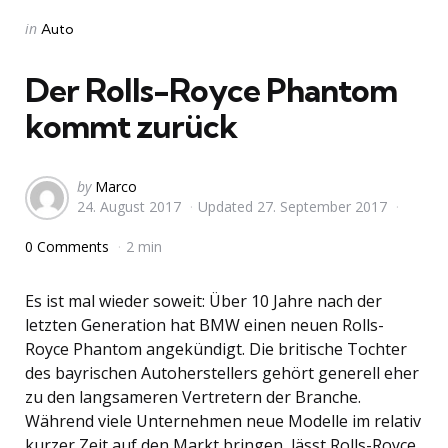
Categories
Posted
in
Auto
in
Der Rolls-Royce Phantom
kommt zurück
Posted
by
Marco
24. August 2017
Updated
27. September 2017
by
0 Comments
2 min
Es ist mal wieder soweit: Über 10 Jahre nach der
letzten Generation hat BMW einen neuen Rolls-
Royce Phantom angekündigt. Die britische Tochter
des bayrischen Autoherstellers gehört generell eher
zu den langsameren Vertretern der Branche.
Während viele Unternehmen neue Modelle im relativ
kurzer Zeit auf den Markt bringen, lässt Rolls-Royce