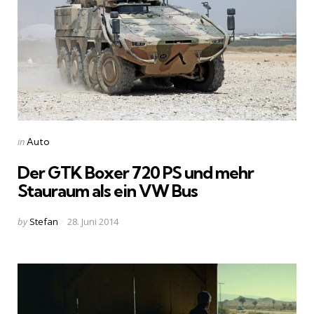
Categories
Posted
in
Auto
in
Der GTK Boxer 720 PS und mehr
Stauraum als ein VW Bus
Posted
by
Stefan
28. Juni 2014
by