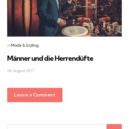
Posted
in
Mode & Styling
in
Männer und die Herrendüfte
26. August 2017
Leave a Comment