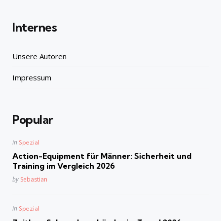
Internes
Unsere Autoren
Impressum
Popular
Posted
in
Spezial
in
Action-Equipment für Männer: Sicherheit und
Training im Vergleich 2026
Posted
by
Sebastian
Posted
in
Spezial
in