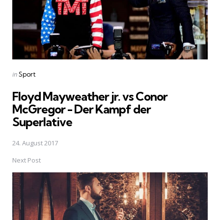
Posted
in
Sport
in
Floyd Mayweather jr. vs Conor
McGregor - Der Kampf der
Superlative
24. August 2017
Next Post