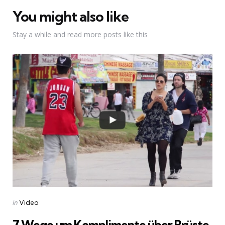
You might also like
Stay a while and read more posts like this
Categories
Posted
in
Video
in
7 Wege um Komplimente über Brüste