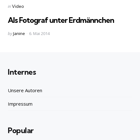
Categories
Posted
in
Video
in
Als Fotograf unter Erdmännchen
Posted
by
Janine
6. Mai 2014
by
Internes
Unsere Autoren
Impressum
Popular