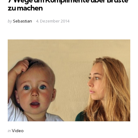
zu machen
Posted
by
Sebastian
4. Dezember 2014
by
Categories
Posted
in
Video
in