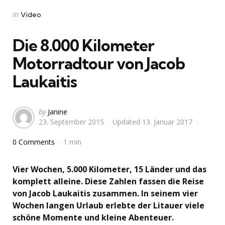
Categories
Posted
in
Video
in
Die 8.000 Kilometer
Motorradtour von Jacob
Laukaitis
Posted
by
Janine
23. September 2015
Updated
13. Januar 2017
by
0 Comments
1 min
Vier Wochen, 5.000 Kilometer, 15 Länder und das
komplett alleine. Diese Zahlen fassen die Reise
von Jacob Laukaitis zusammen. In seinem vier
Wochen langen Urlaub erlebte der Litauer viele
schöne Momente und kleine Abenteuer.