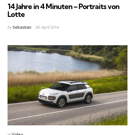
14 Jahre in 4 Minuten – Portraits von
Lotte
Posted
by
Sebastian
28. April 2014
by
Categories
Posted
in
Video