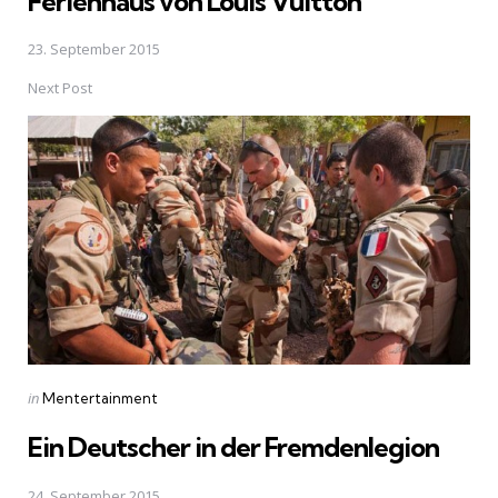
Ferienhaus von Louis Vuitton
23. September 2015
Next Post
Posted
in
Mentertainment
in
Ein Deutscher in der Fremdenlegion
24. September 2015