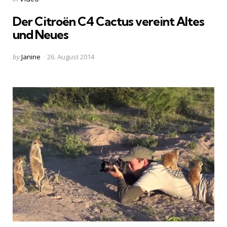
in
Der Citroën C4 Cactus vereint Altes
und Neues
Posted
by
Janine
26. August 2014
by