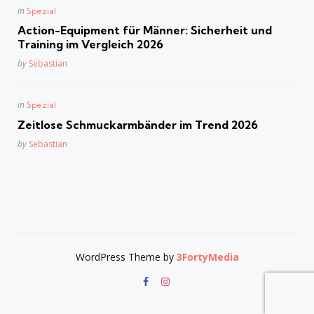
Posted
in
Spezial
in
Action-Equipment für Männer: Sicherheit und
Training im Vergleich 2026
Posted
by
Sebastian
Posted
in
Spezial
in
Zeitlose Schmuckarmbänder im Trend 2026
Posted
by
Sebastian
WordPress Theme by
3FortyMedia