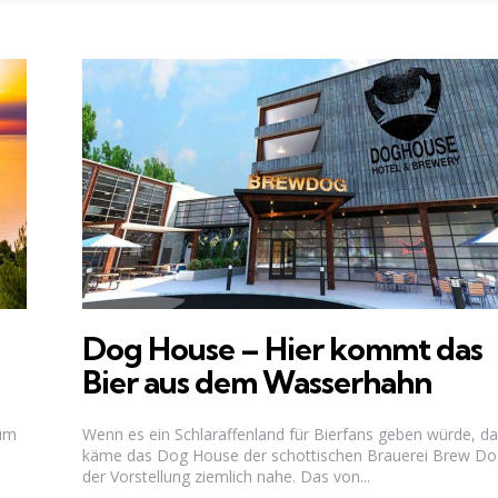
Dog House – Hier kommt das
Bier aus dem Wasserhahn
zum
Wenn es ein Schlaraffenland für Bierfans geben würde, d
käme das Dog House der schottischen Brauerei Brew Do
der Vorstellung ziemlich nahe. Das von...