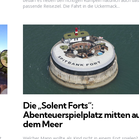
bedarf es neben den richtigen Kumpeln natürlich auch das
passende Reiseziel. Die Fahrt in die Uckermack...
Die „Solent Forts“:
Abenteuerspielplatz mitten a
dem Meer
t
Welcher Mann wollte als Kind nicht in einem Fort spielen?