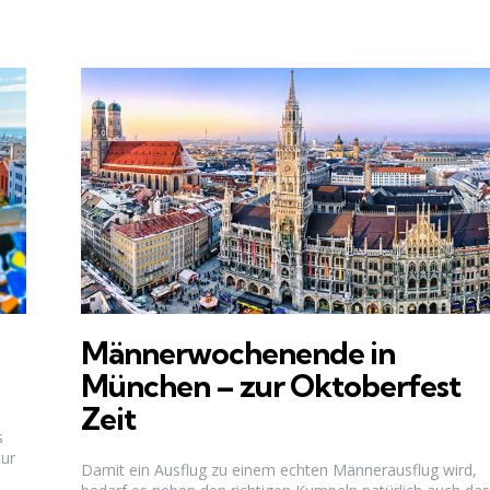
Männerwochenende in
München – zur Oktoberfest
Zeit
s
tur
Damit ein Ausflug zu einem echten Männerausflug wird,