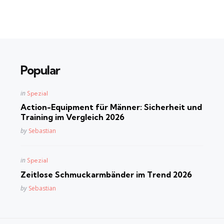
Popular
Posted
in
Spezial
in
Action-Equipment für Männer: Sicherheit und
Training im Vergleich 2026
Posted
by
Sebastian
Posted
in
Spezial
in
Zeitlose Schmuckarmbänder im Trend 2026
Posted
by
Sebastian