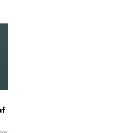
uf
 Wer