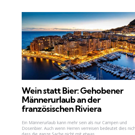
Wein statt Bier: Gehobener
Männerurlaub an der
französischen Riviera
Ein Männerurlaub kann mehr sein als nur Campen und
Dosenbier. Auch wenn Herren verreisen bedeutet dies nich
dass die ganze Sache nicht mit etwas...