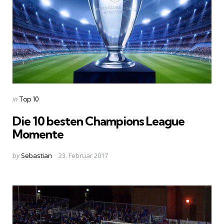
Categories
Posted
in
Top 10
in
Die 10 besten Champions League
Momente
Posted
by
Sebastian
23. Februar 2017
by