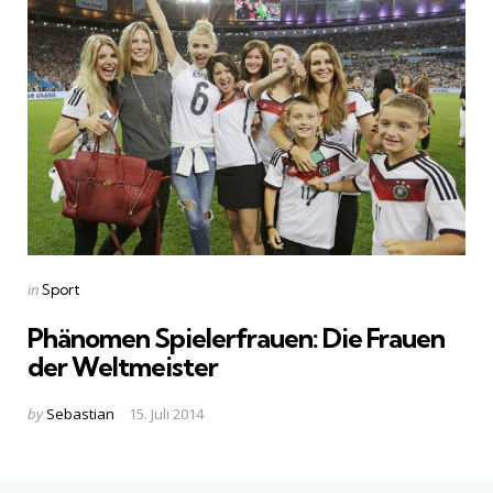
Categories
Posted
in
Sport
in
Phänomen Spielerfrauen: Die Frauen
der Weltmeister
Posted
by
Sebastian
15. Juli 2014
by