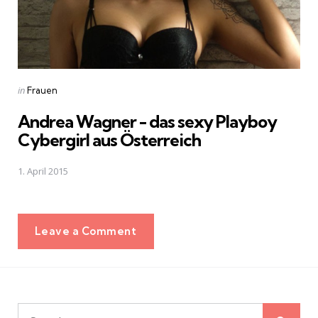
Posted
in
Frauen
in
Andrea Wagner - das sexy Playboy
Cybergirl aus Österreich
1. April 2015
Leave a Comment