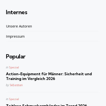
Internes
Unsere Autoren
Impressum
Popular
Posted
in
Spezial
in
Action-Equipment für Männer: Sicherheit und
Training im Vergleich 2026
Posted
by
Sebastian
Posted
in
Spezial
in
Zeitlose Schmuckarmbänder im Trend 2026