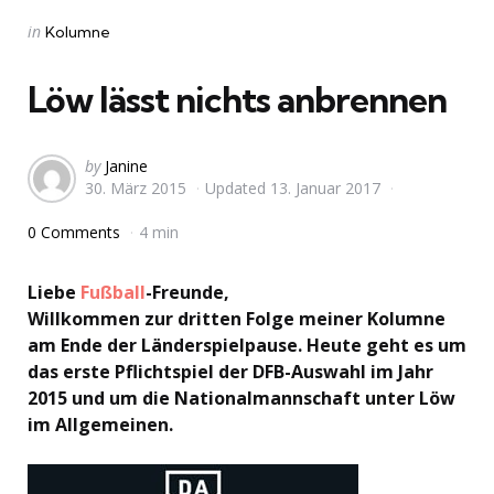
Categories
Posted
in
Kolumne
in
Löw lässt nichts anbrennen
Posted
by
Janine
30. März 2015
Updated
13. Januar 2017
by
0 Comments
4 min
Liebe
Fußball
-Freunde,
Willkommen zur dritten Folge meiner Kolumne
am Ende der Länderspielpause. Heute geht es um
das erste Pflichtspiel der DFB-Auswahl im Jahr
2015 und um die Nationalmannschaft unter Löw
im Allgemeinen.