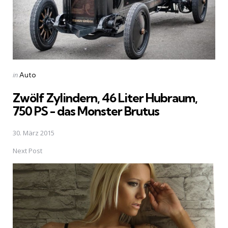
Posted
in
Auto
in
Zwölf Zylindern, 46 Liter Hubraum,
750 PS - das Monster Brutus
30. März 2015
Next Post