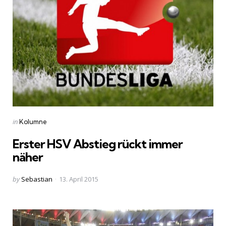
Categories
Posted
in
Kolumne
in
Erster HSV Abstieg rückt immer
näher
Posted
by
Sebastian
13. April 2015
by