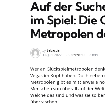
Auf der Such
im Spiel: Die 
Metropolen d
Posted
by
Sebastian
14. Juni 2022
0 Comments
2 min
by
Wer an Glückspielmetropolen denkt,
Vegas im Kopf haben. Doch neben d
Metropolen gibt es mittlerweile no
Menschen von überall auf der Welt
Welche das sind und was sie so ber
überraschen.