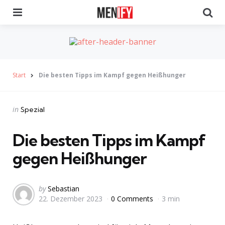
Menu
Se
Start
Die besten Tipps im Kampf gegen Heißhunger
Categories
Posted
in
Spezial
in
Die besten Tipps im Kampf
gegen Heißhunger
Posted
by
Sebastian
22. Dezember 2023
0 Comments
3 min
by