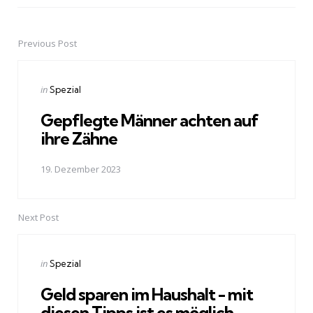
Previous Post
Post
navigation
Posted
in
Spezial
in
Gepflegte Männer achten auf
ihre Zähne
19. Dezember 2023
Next Post
Posted
in
Spezial
in
Geld sparen im Haushalt - mit
diesen Tipps ist es möglich