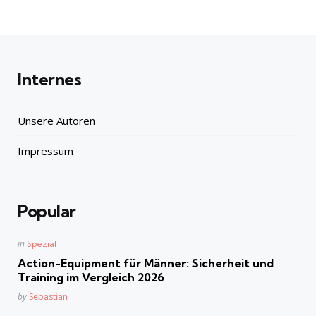
Internes
Unsere Autoren
Impressum
Popular
Posted
in
Spezial
in
Action-Equipment für Männer: Sicherheit und
Training im Vergleich 2026
Posted
by
Sebastian