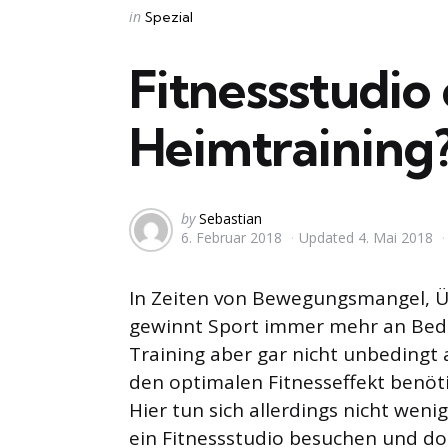
Categories
Posted
in
Spezial
in
Fitnessstudio
Heimtraining
Posted
by
Sebastian
6. Februar 2018
Updated
4. Mai 2018
by
In Zeiten von Bewegungsmangel, Ü
gewinnt Sport immer mehr an Bede
Training aber gar nicht unbedingt 
den optimalen Fitnesseffekt benöti
Hier tun sich allerdings nicht wen
ein Fitnessstudio besuchen und dor