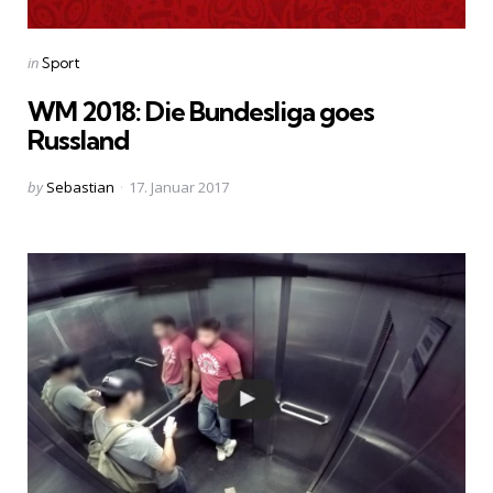
Categories
Posted
in
Sport
in
WM 2018: Die Bundesliga goes
Russland
Posted
by
Sebastian
17. Januar 2017
by