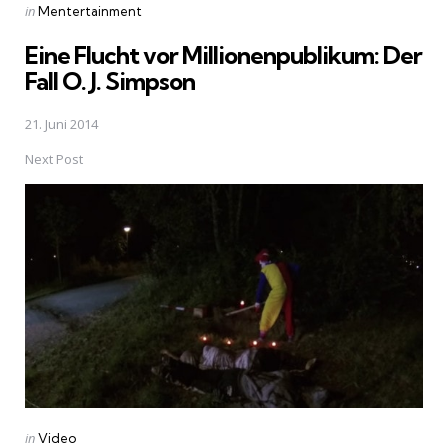
Posted
in
Mentertainment
in
Eine Flucht vor Millionenpublikum: Der
Fall O. J. Simpson
21. Juni 2014
Next Post
Posted
in
Video