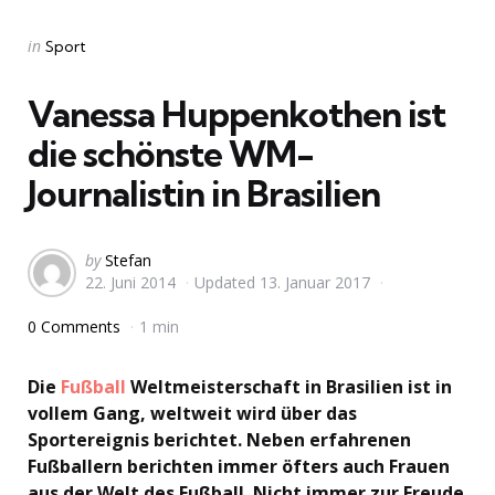
Categories
Posted
in
Sport
in
Vanessa Huppenkothen ist
die schönste WM-
Journalistin in Brasilien
Posted
by
Stefan
22. Juni 2014
Updated
13. Januar 2017
by
0 Comments
1 min
Die
Fußball
Weltmeisterschaft in Brasilien ist in
vollem Gang, weltweit wird über das
Sportereignis berichtet. Neben erfahrenen
Fußballern berichten immer öfters auch Frauen
aus der Welt des Fußball. Nicht immer zur Freude