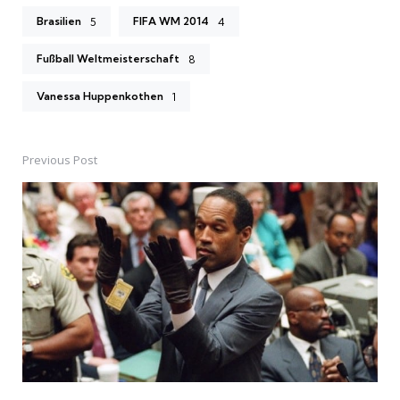
Brasilien
FIFA WM 2014
5
4
Fußball Weltmeisterschaft
8
Vanessa Huppenkothen
1
Previous Post
Post
navigation