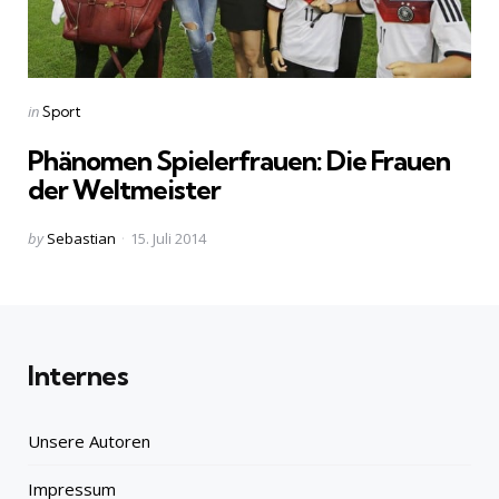
Categories
Posted
in
Sport
in
Phänomen Spielerfrauen: Die Frauen
der Weltmeister
Posted
by
Sebastian
15. Juli 2014
by
Internes
Unsere Autoren
Impressum