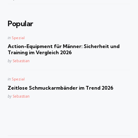
Popular
Posted
in
Spezial
in
Action-Equipment für Männer: Sicherheit und
Training im Vergleich 2026
Posted
by
Sebastian
Posted
in
Spezial
in
Zeitlose Schmuckarmbänder im Trend 2026
Posted
by
Sebastian