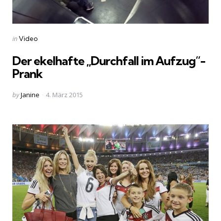
Categories
Posted
in
Video
in
Der ekelhafte „Durchfall im Aufzug“-
Prank
Posted
by
Janine
4. März 2015
by