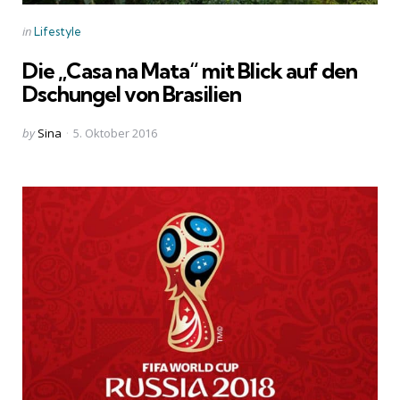
Categories
Posted
in
Lifestyle
in
Die „Casa na Mata“ mit Blick auf den
Dschungel von Brasilien
Posted
by
Sina
5. Oktober 2016
by