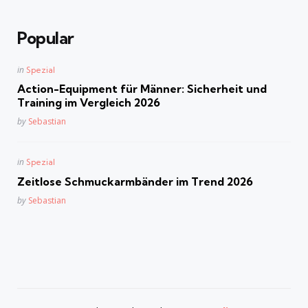
Popular
Posted
in
Spezial
in
Action-Equipment für Männer: Sicherheit und
Training im Vergleich 2026
Posted
by
Sebastian
Posted
in
Spezial
in
Zeitlose Schmuckarmbänder im Trend 2026
Posted
by
Sebastian