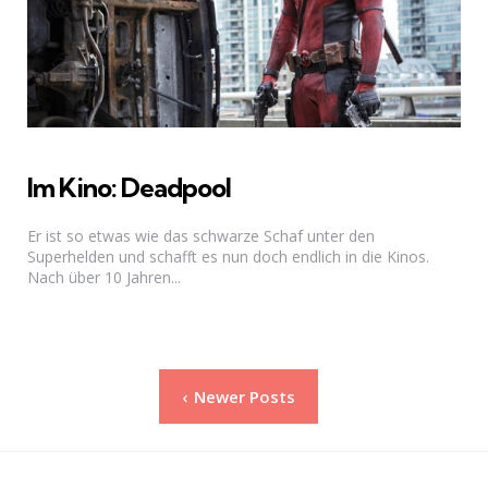
Im Kino: Deadpool
Er ist so etwas wie das schwarze Schaf unter den
Superhelden und schafft es nun doch endlich in die Kinos.
Nach über 10 Jahren...
Seitennummerierung
Newer Posts
der
Beiträge