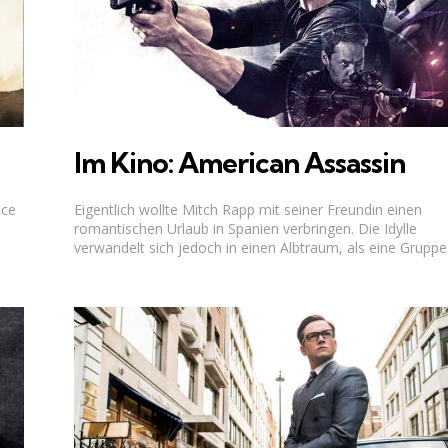
Im Kino: American Assassin
ice
Eigentlich wollte Mitch Rapp mit seiner Freundin einen
romantischen Urlaub in Spanien verbringen. Die Idylle
verwandelt sich jedoch in einen Albtraum, als eine Gruppe.