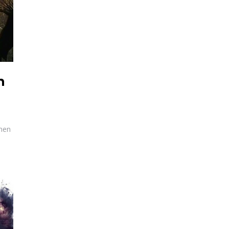
n
chen