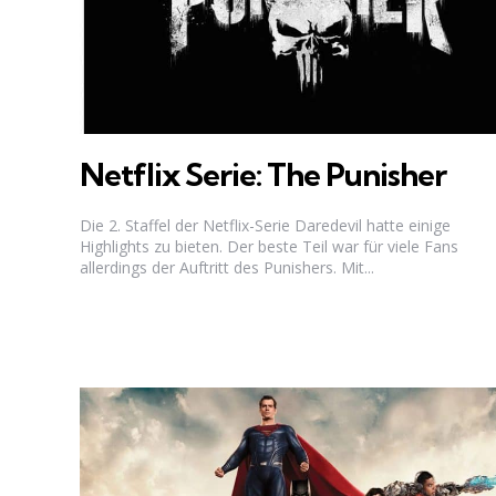
Netflix Serie: The Punisher
Die 2. Staffel der Netflix-Serie Daredevil hatte einige
Highlights zu bieten. Der beste Teil war für viele Fans
allerdings der Auftritt des Punishers. Mit...