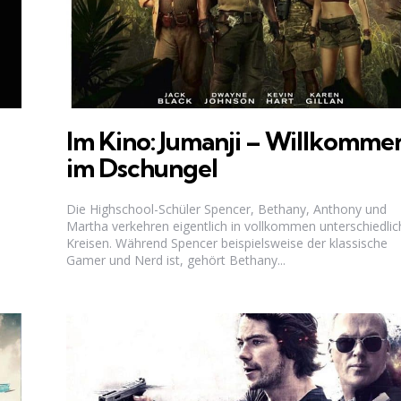
Im Kino: Jumanji – Willkomme
im Dschungel
Die Highschool-Schüler Spencer, Bethany, Anthony und
Martha verkehren eigentlich in vollkommen unterschiedli
Kreisen. Während Spencer beispielsweise der klassische
Gamer und Nerd ist, gehört Bethany...