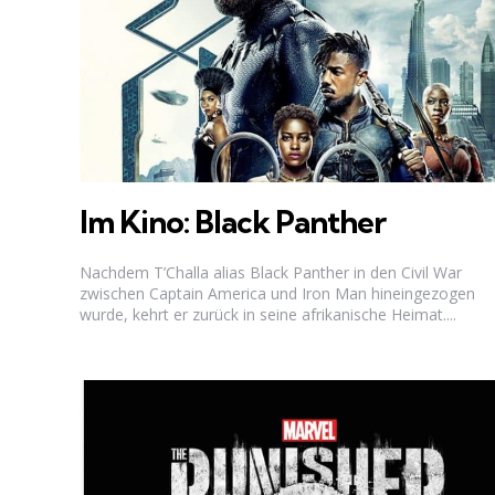
Im Kino: Black Panther
Nachdem T’Challa alias Black Panther in den Civil War
zwischen Captain America und Iron Man hineingezogen
wurde, kehrt er zurück in seine afrikanische Heimat....