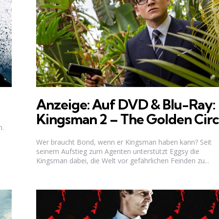
Anzeige: Auf DVD & Blu-Ray:
Kingsman 2 – The Golden Circ
n.
Wer braucht Bond, wenn er Kingsman haben kann? Seit
seinem Aufstieg zum Agenten unterstützt Eggsy die
Kingsman dabei, die Welt vor gefährlichen Feinden zu...