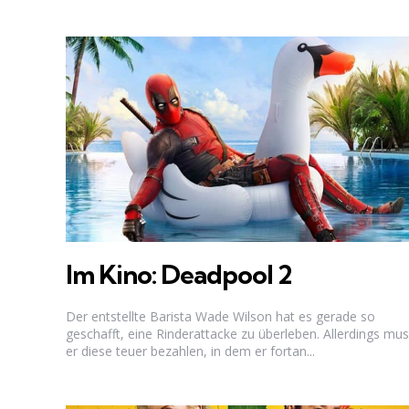
Im Kino: Deadpool 2
Der entstellte Barista Wade Wilson hat es gerade so
geschafft, eine Rinderattacke zu überleben. Allerdings mu
er diese teuer bezahlen, in dem er fortan...