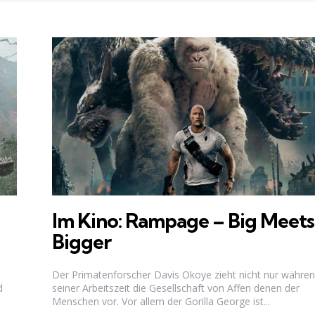
Im Kino: Rampage – Big Meets
Bigger
Der Primatenforscher Davis Okoye zieht nicht nur währe
d
seiner Arbeitszeit die Gesellschaft von Affen denen der
Menschen vor. Vor allem der Gorilla George ist...