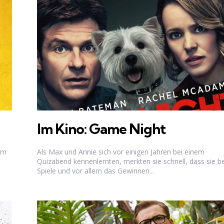
Im Kino: Game Night
nem
Als Max und Annie sich vor einigen Jahren bei einem
Quizabend kennenlernten, merkten sie schnell, dass sie b
Spiele und vor allem das Gewinnen...