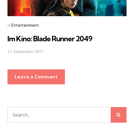
Posted
in
Entertainment
in
Im Kino: Blade Runner 2049
21. September 2017
Leave a Comment
Sear
Search
for: