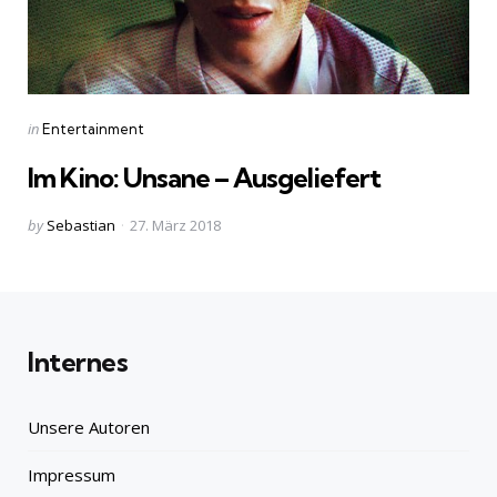
Categories
Posted
in
Entertainment
in
Im Kino: Unsane – Ausgeliefert
Posted
by
Sebastian
27. März 2018
by
Internes
Unsere Autoren
Impressum