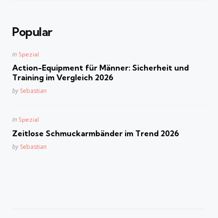
Popular
Posted
in
Spezial
in
Action-Equipment für Männer: Sicherheit und
Training im Vergleich 2026
Posted
by
Sebastian
Posted
in
Spezial
in
Zeitlose Schmuckarmbänder im Trend 2026
Posted
by
Sebastian