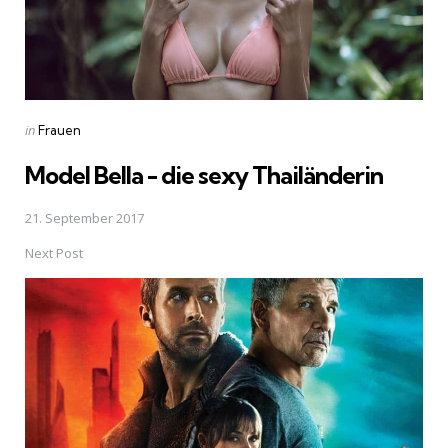
Posted
in
Frauen
in
Model Bella - die sexy Thailänderin
21. September 2017
Next Post