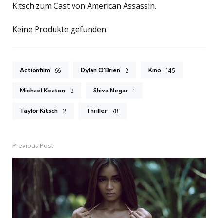
Kitsch zum Cast von American Assassin.
Keine Produkte gefunden.
Actionfilm
Dylan O'Brien
Kino
66
2
145
Michael Keaton
Shiva Negar
3
1
Taylor Kitsch
Thriller
2
78
Previous Post
Post
navigation