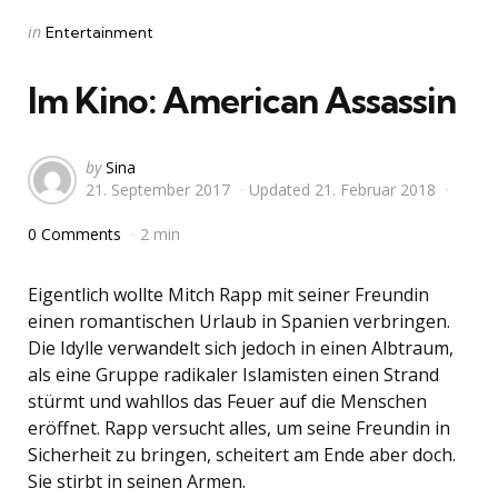
Categories
Posted
in
Entertainment
in
Im Kino: American Assassin
Posted
by
Sina
21. September 2017
Updated
21. Februar 2018
by
0 Comments
2 min
Eigentlich wollte Mitch Rapp mit seiner Freundin
einen romantischen Urlaub in Spanien verbringen.
Die Idylle verwandelt sich jedoch in einen Albtraum,
als eine Gruppe radikaler Islamisten einen Strand
stürmt und wahllos das Feuer auf die Menschen
eröffnet. Rapp versucht alles, um seine Freundin in
Sicherheit zu bringen, scheitert am Ende aber doch.
Sie stirbt in seinen Armen.