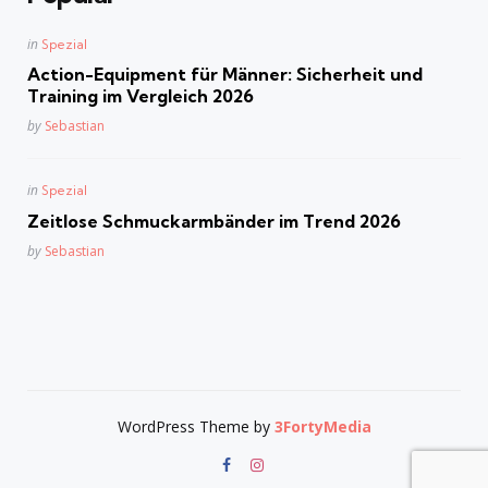
Posted
in
Spezial
in
Action-Equipment für Männer: Sicherheit und
Training im Vergleich 2026
Posted
by
Sebastian
Posted
in
Spezial
in
Zeitlose Schmuckarmbänder im Trend 2026
Posted
by
Sebastian
WordPress Theme by
3FortyMedia