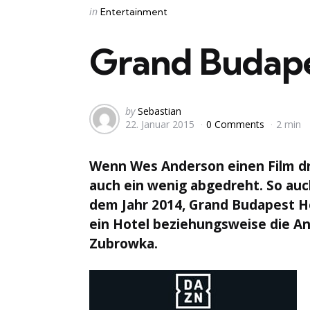
Categories
Posted
in
Entertainment
in
Grand Budape
Posted
by
Sebastian
22. Januar 2015
0 Comments
2 min
by
Wenn Wes Anderson einen Film dr
auch ein wenig abgedreht. So auc
dem Jahr 2014, Grand Budapest Hot
ein Hotel beziehungsweise die An
Zubrowka.