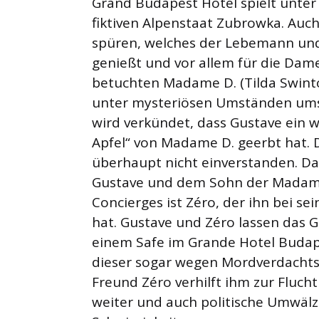
Grand Budapest Hotel spielt unter
fiktiven Alpenstaat Zubrowka. Auch
spüren, welches der Lebemann und 
genießt und vor allem für die Dame
betuchten Madame D. (Tilda Swinton
unter mysteriösen Umständen ums
wird verkündet, dass Gustave ein 
Apfel“ von Madame D. geerbt hat. Di
überhaupt nicht einverstanden. Dar
Gustave und dem Sohn der Madame 
Concierges ist Zéro, der ihn bei s
hat. Gustave und Zéro lassen das 
einem Safe im Grande Hotel Budapes
dieser sogar wegen Mordverdachts 
Freund Zéro verhilft ihm zur Flucht
weiter und auch politische Umwäl