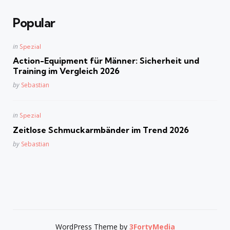
Popular
Posted
in
Spezial
in
Action-Equipment für Männer: Sicherheit und
Training im Vergleich 2026
Posted
by
Sebastian
Posted
in
Spezial
in
Zeitlose Schmuckarmbänder im Trend 2026
Posted
by
Sebastian
WordPress Theme by
3FortyMedia