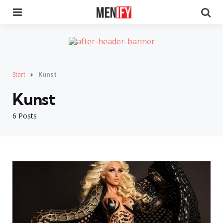
Menu
Se
Start
Kunst
Kunst
6 Posts