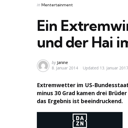
Categories
Posted
in
Mentertainment
in
Ein Extremwi
und der Hai 
Posted
by
Janine
8. Januar 2014
Updated
13. Januar 201
by
Extremwetter im US-Bundesstaa
minus 30 Grad kamen drei Brüder
das Ergebnis ist beeindruckend.