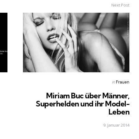
Next Post
Posted
in
Frauen
in
Miriam Buc über Männer,
Superhelden und ihr Model-
Leben
9. Januar 2014