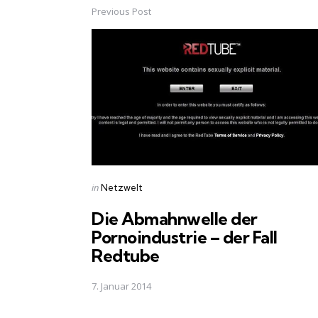
Previous Post
Post
navigation
Posted
in
Netzwelt
in
Die Abmahnwelle der
Pornoindustrie – der Fall
Redtube
7. Januar 2014