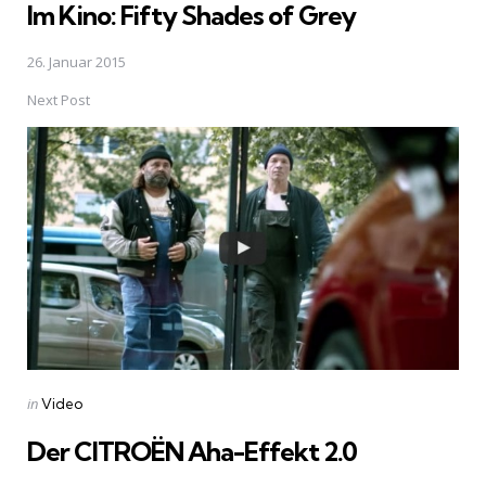
Im Kino: Fifty Shades of Grey
26. Januar 2015
Next Post
Posted
in
Video
in
Der CITROËN Aha-Effekt 2.0