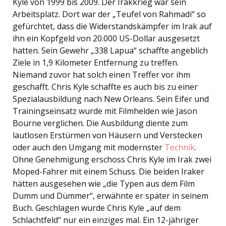
Kyle von 1999 bis 2009. Der Irakkrieg war sein
Arbeitsplatz. Dort war der „Teufel von Rahmadi“ so
gefürchtet, dass die Widerstandskämpfer im Irak auf
ihn ein Kopfgeld von 20.000 US-Dollar ausgesetzt
hatten. Sein Gewehr „338 Lapua“ schaffte angeblich
Ziele in 1,9 Kilometer Entfernung zu treffen.
Niemand zuvor hat solch einen Treffer vor ihm
geschafft. Chris Kyle schaffte es auch bis zu einer
Spezialausbildung nach New Orleans. Sein Eifer und
Trainingseinsatz wurde mit Filmhelden wie Jason
Bourne verglichen. Die Ausbildung diente zum
lautlosen Erstürmen von Häusern und Verstecken
oder auch den Umgang mit modernster
Technik
.
Ohne Genehmigung erschoss Chris Kyle im Irak zwei
Moped-Fahrer mit einem Schuss. Die beiden Iraker
hätten ausgesehen wie „die Typen aus dem Film
Dumm und Dümmer“, erwähnte er später in seinem
Buch. Geschlagen wurde Chris Kyle „auf dem
Schlachtfeld“ nur ein einziges mal. Ein 12-jähriger