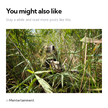
You might also like
Stay a while and read more posts like this
Categories
Posted
in
Mentertainment
in