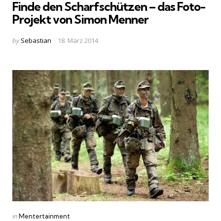
Finde den Scharfschützen – das Foto-
Projekt von Simon Menner
Posted
by
Sebastian
18. März 2014
by
Categories
Posted
in
Mentertainment