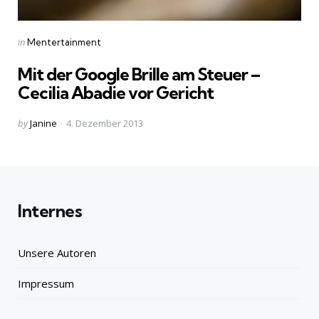
Categories
Posted
in
Mentertainment
in
Mit der Google Brille am Steuer –
Cecilia Abadie vor Gericht
Posted
by
Janine
4. Dezember 2013
by
Internes
Unsere Autoren
Impressum