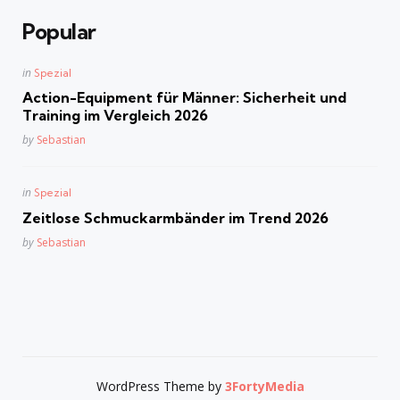
Popular
Posted
in
Spezial
in
Action-Equipment für Männer: Sicherheit und
Training im Vergleich 2026
Posted
by
Sebastian
Posted
in
Spezial
in
Zeitlose Schmuckarmbänder im Trend 2026
Posted
by
Sebastian
WordPress Theme by
3FortyMedia