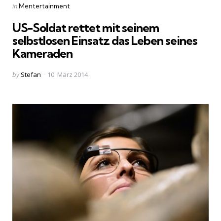
Categories
Posted
in
Mentertainment
in
US-Soldat rettet mit seinem
selbstlosen Einsatz das Leben seines
Kameraden
Posted
by
Stefan
10. März 2014
by