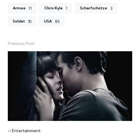
Armee
Chris Kyle
Scharfschütze
11
1
3
Soldat
USA
10
85
Previous Post
Post
navigation
Posted
in
Entertainment
in