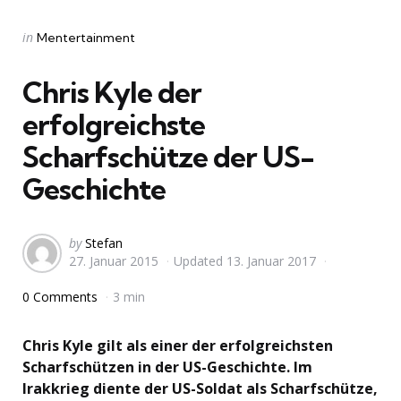
Categories
Posted
in
Mentertainment
in
Chris Kyle der
erfolgreichste
Scharfschütze der US-
Geschichte
Posted
by
Stefan
27. Januar 2015
Updated
13. Januar 2017
by
0 Comments
3 min
Chris Kyle gilt als einer der erfolgreichsten
Scharfschützen in der US-Geschichte. Im
Irakkrieg diente der US-Soldat als Scharfschütze,