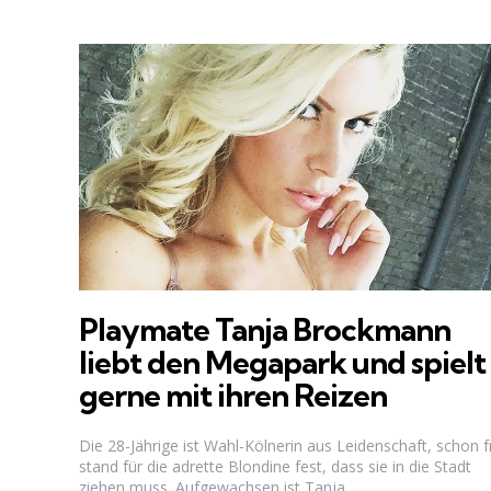
Playmate Tanja Brockmann
liebt den Megapark und spielt
gerne mit ihren Reizen
Die 28-Jährige ist Wahl-Kölnerin aus Leidenschaft, schon f
stand für die adrette Blondine fest, dass sie in die Stadt
ziehen muss. Aufgewachsen ist Tanja...