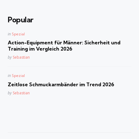
Popular
Posted
in
Spezial
in
Action-Equipment für Männer: Sicherheit und
Training im Vergleich 2026
Posted
by
Sebastian
Posted
in
Spezial
in
Zeitlose Schmuckarmbänder im Trend 2026
Posted
by
Sebastian