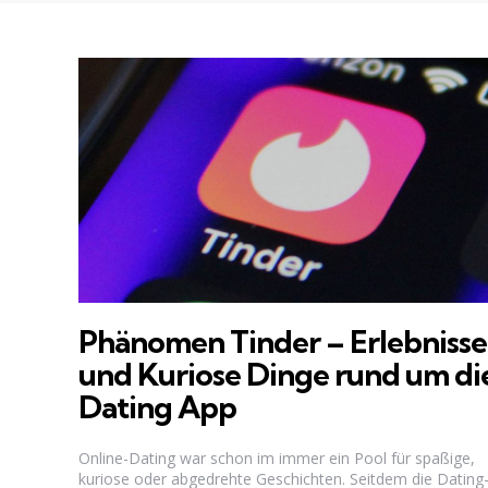
Phänomen Tinder – Erlebnisse
und Kuriose Dinge rund um di
Dating App
Online-Dating war schon im immer ein Pool für spaßige,
kuriose oder abgedrehte Geschichten. Seitdem die Dating