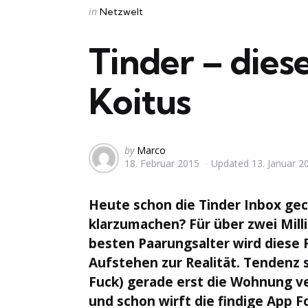
Categories
Posted
in
Netzwelt
in
Tinder – dies
Koitus
Posted
by
Marco
18. Februar 2015
Updated
13. Januar 2
by
Heute schon die Tinder Inbox ge
klarzumachen? Für über zwei Mil
besten Paarungsalter wird diese 
Aufstehen zur Realität. Tendenz 
Fuck) gerade erst die Wohnung ve
und schon wirft die findige App 