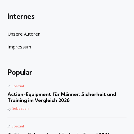
Internes
Unsere Autoren
Impressum
Popular
Posted
in
Spezial
in
Action-Equipment für Männer: Sicherheit und
Training im Vergleich 2026
Posted
by
Sebastian
Posted
in
Spezial
in