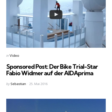
Categories
Posted
in
Video
in
Sponsored Post: Der Bike Trial-Star
Fabio Widmer auf der AIDAprima
Posted
by
Sebastian
25. Mai 2016
by