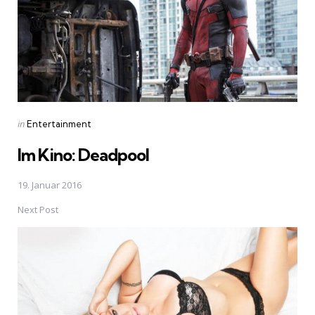
Posted
in
Entertainment
in
Im Kino: Deadpool
19. Januar 2016
Next Post