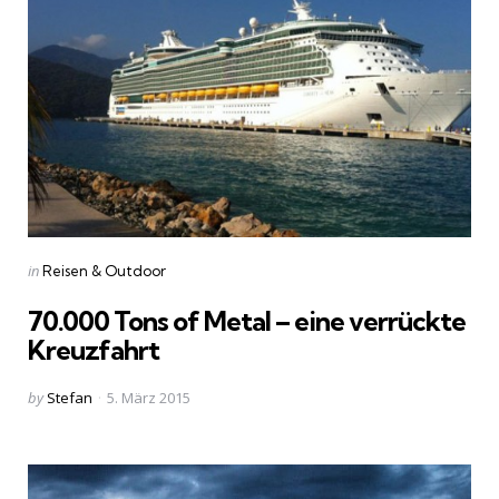
Categories
Posted
in
Reisen & Outdoor
in
70.000 Tons of Metal – eine verrückte
Kreuzfahrt
Posted
by
Stefan
5. März 2015
by