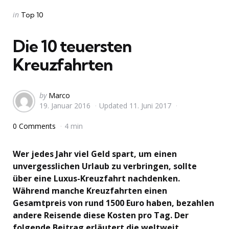
Categories
Posted
in
Top 10
in
Die 10 teuersten
Kreuzfahrten
Posted
by
Marco
19. Januar 2016
Updated
11. Juni 2017
by
0 Comments
4 min
Wer jedes Jahr viel Geld spart, um einen
unvergesslichen Urlaub zu verbringen, sollte
über eine Luxus-Kreuzfahrt nachdenken.
Während manche Kreuzfahrten einen
Gesamtpreis von rund 1500 Euro haben, bezahlen
andere Reisende diese Kosten pro Tag. Der
folgende Beitrag erläutert die weltweit