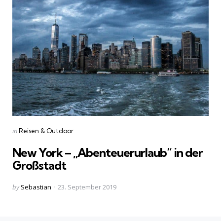
Categories
Posted
in
Reisen & Outdoor
in
New York – „Abenteuerurlaub“ in der
Großstadt
Posted
by
Sebastian
23. September 2019
by