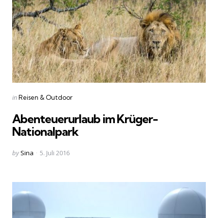
Categories
Posted
in
Reisen & Outdoor
in
Abenteuerurlaub im Krüger-
Nationalpark
Posted
by
Sina
5. Juli 2016
by