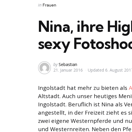
Categories
Posted
in
Frauen
in
Nina, ihre Hi
sexy Fotosho
Posted
by
Sebastian
21. Januar 2016
Updated
6. August 201
by
Ingolstadt hat mehr zu bieten als
A
Altstadt. Auch unser heutiges Men
Ingolstadt. Beruflich ist Nina als
angestellt, in der Freizeit zieht es
zwei eigene Westernpferde und nut
und Westernreiten. Neben den Pferd