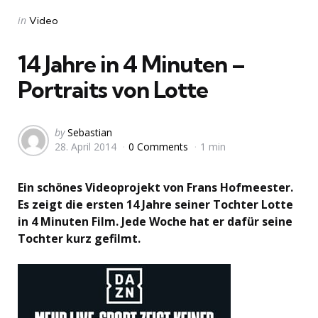
Categories
Posted
in
Video
in
14 Jahre in 4 Minuten –
Portraits von Lotte
Posted
by
Sebastian
28. April 2014
0 Comments
1 min
by
Ein schönes Videoprojekt von Frans Hofmeester.
Es zeigt die ersten 14 Jahre seiner Tochter Lotte
in 4 Minuten Film. Jede Woche hat er dafür seine
Tochter kurz gefilmt.