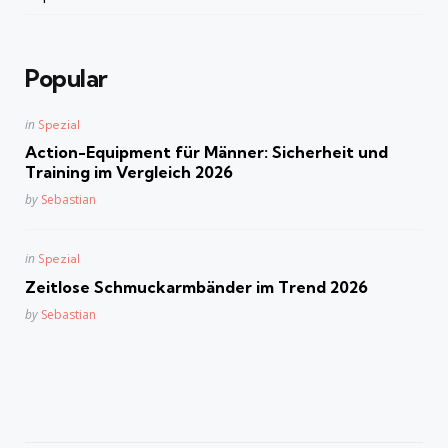
Popular
Posted
in
Spezial
in
Action-Equipment für Männer: Sicherheit und
Training im Vergleich 2026
Posted
by
Sebastian
Posted
in
Spezial
in
Zeitlose Schmuckarmbänder im Trend 2026
Posted
by
Sebastian