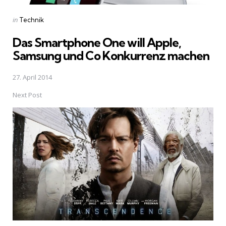
Posted
in
Technik
in
Das Smartphone One will Apple,
Samsung und Co Konkurrenz machen
27. April 2014
Next Post