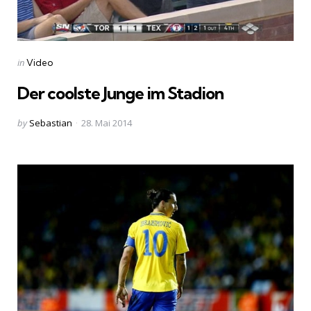
Categories
Posted
in
Video
in
Der coolste Junge im Stadion
Posted
by
Sebastian
28. Mai 2014
by