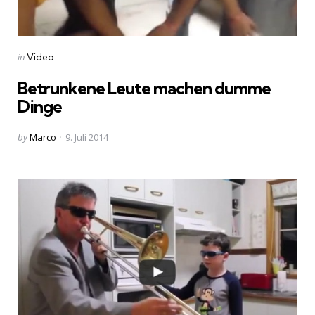
Categories
Posted
in
Video
in
Betrunkene Leute machen dumme
Dinge
Posted
by
Marco
9. Juli 2014
by