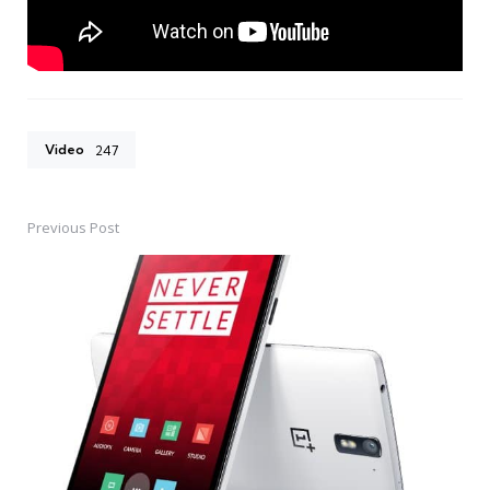
Video
247
Previous Post
Post
navigation