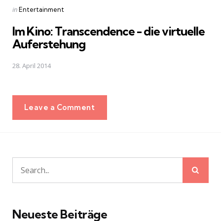
Posted
in
Entertainment
in
Im Kino: Transcendence - die virtuelle
Auferstehung
28. April 2014
Leave a Comment
Sear
Search
for:
Neueste Beiträge