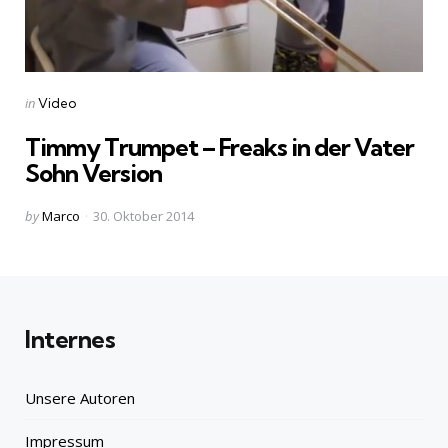
Categories
Posted
in
Video
in
Timmy Trumpet – Freaks in der Vater
Sohn Version
Posted
by
Marco
30. Oktober 2014
by
Internes
Unsere Autoren
Impressum