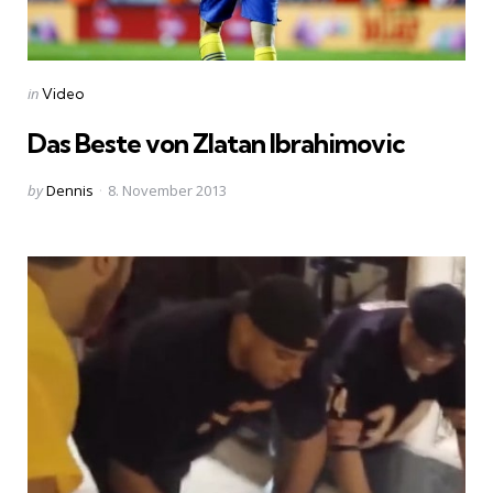
Categories
Posted
in
Video
in
Das Beste von Zlatan Ibrahimovic
Posted
by
Dennis
8. November 2013
by