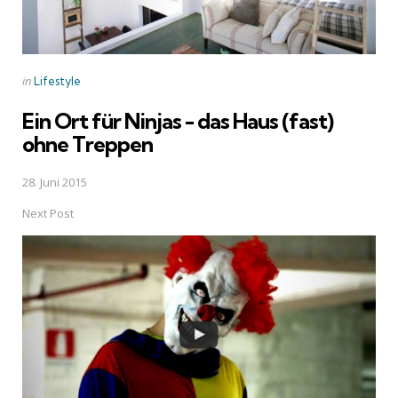
Posted
in
Lifestyle
in
Ein Ort für Ninjas - das Haus (fast)
ohne Treppen
28. Juni 2015
Next Post