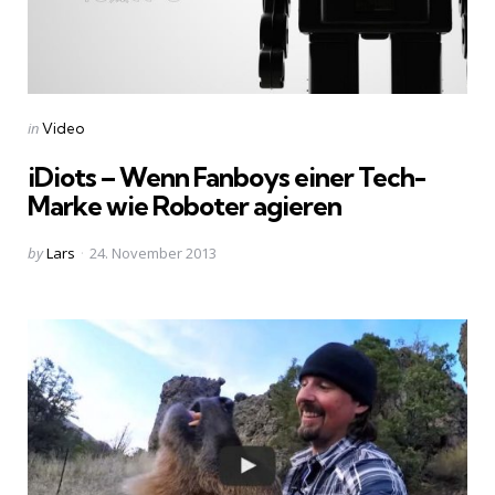
Categories
Posted
in
Video
in
iDiots – Wenn Fanboys einer Tech-
Marke wie Roboter agieren
Posted
by
Lars
24. November 2013
by