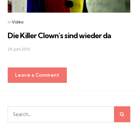
Posted
in
Video
in
Die Killer Clown's sind wieder da
29. Juni 2015
Leave a Comment
Sear
Search
for: