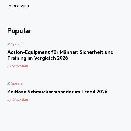
Impressum
Popular
Posted
in
Spezial
in
Action-Equipment für Männer: Sicherheit und
Training im Vergleich 2026
Posted
by
Sebastian
Posted
in
Spezial
in
Zeitlose Schmuckarmbänder im Trend 2026
Posted
by
Sebastian