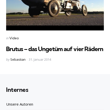
Categories
Posted
in
Video
in
Brutus – das Ungetüm auf vier Rädern
Posted
by
Sebastian
31. Januar 2014
by
Internes
Unsere Autoren