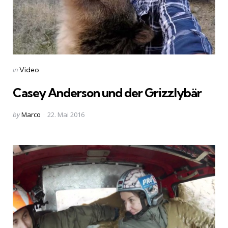
Categories
Posted
in
Video
in
Casey Anderson und der Grizzlybär
Posted
by
Marco
22. Mai 2016
by