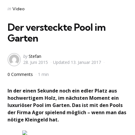
Categories
Posted
in
Video
in
Der versteckte Pool im
Garten
Posted
by
Stefan
28. Juni 2015
Updated
13. Januar 2017
by
0 Comments
1 min
In der einen Sekunde noch ein edler Platz aus
hochwertigem Holz, im nächsten Moment ein
luxuriöser Pool im Garten. Das ist mit den Pools
der Firma Agor spielend möglich – wenn man das
nötige Kleingeld hat.