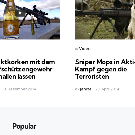
s
Categories
Posted
in
Video
in
ektkorken mit dem
Sniper Mops in Akti
fschützengewehr
Kampf gegen die
allen lassen
Terroristen
Posted
30. Dezember 2014
by
Janine
23. April 2014
by
Popular