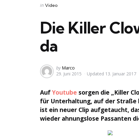
Categories
Posted
in
Video
in
Die Killer Clo
da
Posted
by
Marco
29. Juni 2015
Updated
13. Januar 2017
by
Auf
Youtube
sorgen die „Killer C
für Unterhaltung, auf der Straße 
ist ein neuer Clip aufgetaucht, d
wieder ahnungslose Passanten d