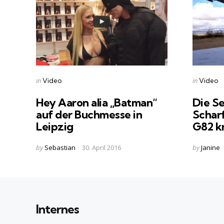
Categories
Categorie
Posted
Posted
in
in
Video
Video
in
in
Hey Aaron alia „Batman“
Die S
auf der Buchmesse in
Schar
Leipzig
G82 kn
Posted
Posted
by
Sebastian
30. April 2016
by
Janine
by
by
Internes