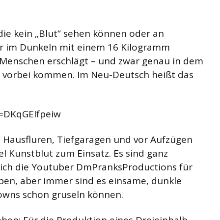
 die kein „Blut“ sehen können oder an
er im Dunkeln mit einem 16 Kilogramm
Menschen erschlägt – und zwar genau in dem
 vorbei kommen. Im Neu-Deutsch heißt das
v=DKqGEIfpeiw
n Hausfluren, Tiefgaragen und vor Aufzügen
l Kunstblut zum Einsatz. Es sind ganz
 sich die Youtuber DmPranksProductions für
ben, aber immer sind es einsame, dunkle
lowns schon gruseln können.
ieben: Für die Produktion eines Dreieinhalb-