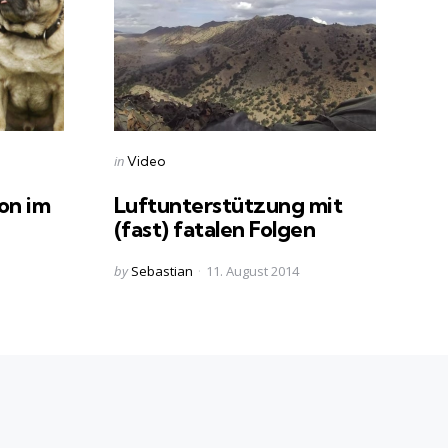
Categories
Posted
in
Video
in
on im
Luftunterstützung mit
(fast) fatalen Folgen
Posted
by
Sebastian
11. August 2014
by