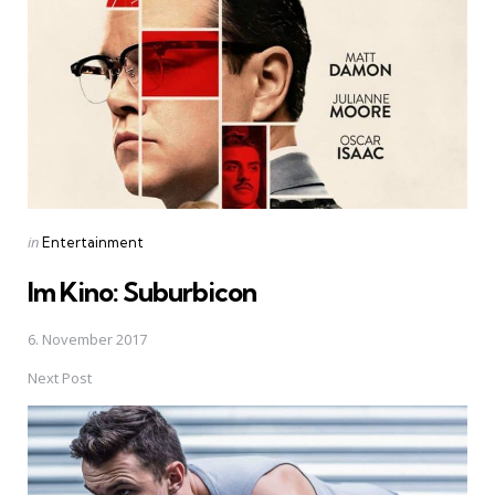
Posted
in
Entertainment
in
Im Kino: Suburbicon
6. November 2017
Next Post