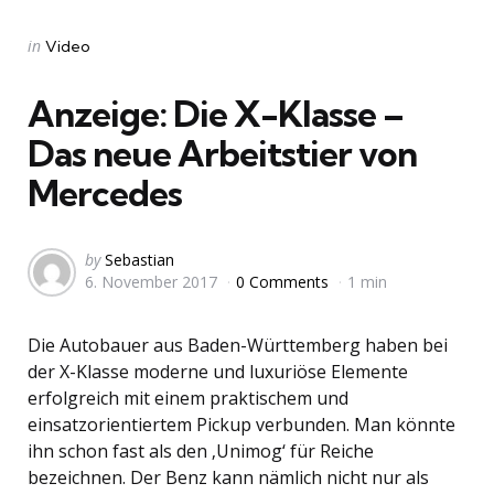
Categories
Posted
in
Video
in
Anzeige: Die X-Klasse –
Das neue Arbeitstier von
Mercedes
Posted
by
Sebastian
6. November 2017
0 Comments
1 min
by
Die Autobauer aus Baden-Württemberg haben bei
der X-Klasse moderne und luxuriöse Elemente
erfolgreich mit einem praktischem und
einsatzorientiertem Pickup verbunden. Man könnte
ihn schon fast als den ‚Unimog‘ für Reiche
bezeichnen. Der Benz kann nämlich nicht nur als