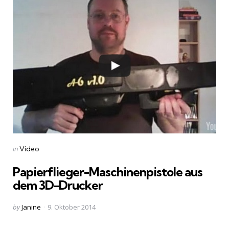
Categories
Posted
in
Video
in
Papierflieger-Maschinenpistole aus
dem 3D-Drucker
Posted
by
Janine
9. Oktober 2014
by