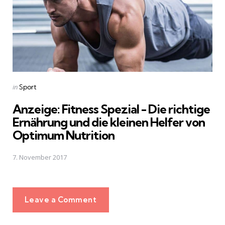
Posted
in
Sport
in
Anzeige: Fitness Spezial - Die richtige
Ernährung und die kleinen Helfer von
Optimum Nutrition
7. November 2017
Leave a Comment