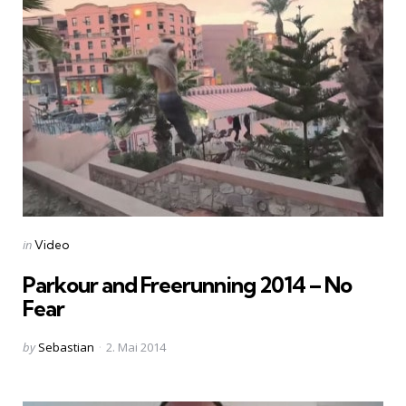
Categories
Posted
in
Video
in
Parkour and Freerunning 2014 – No
Fear
Posted
by
Sebastian
2. Mai 2014
by