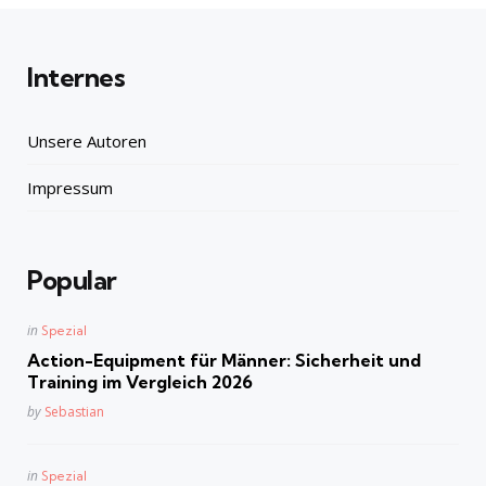
Internes
Unsere Autoren
Impressum
Popular
Posted
in
Spezial
in
Action-Equipment für Männer: Sicherheit und
Training im Vergleich 2026
Posted
by
Sebastian
Posted
in
Spezial