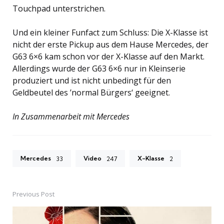
Touchpad unterstrichen.
Und ein kleiner Funfact zum Schluss: Die X-Klasse ist
nicht der erste Pickup aus dem Hause Mercedes, der
G63 6×6 kam schon vor der X-Klasse auf den Markt.
Allerdings wurde der G63 6×6 nur in Kleinserie
produziert und ist nicht unbedingt für den
Geldbeutel des ’normal Bürgers‘ geeignet.
In Zusammenarbeit mit Mercedes
Mercedes
Video
X-Klasse
33
247
2
Previous Post
Post
navigation