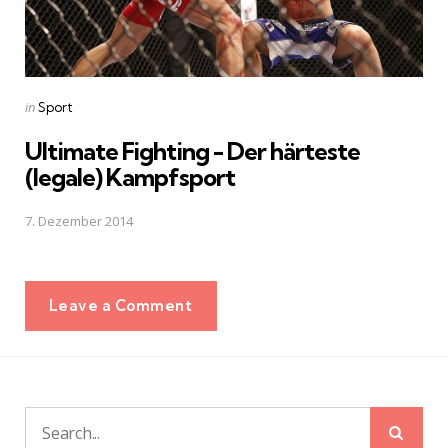
Posted
in
Sport
in
Ultimate Fighting - Der härteste
(legale) Kampfsport
7. Dezember 2014
Leave a Comment
Sear
Search