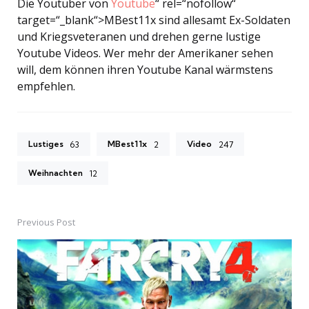
Die Youtuber von
Youtube
“ rel=“nofollow“
target=“_blank“>MBest11x sind allesamt Ex-Soldaten
und Kriegsveteranen und drehen gerne lustige
Youtube Videos. Wer mehr der Amerikaner sehen
will, dem können ihren Youtube Kanal wärmstens
empfehlen.
Lustiges
MBest11x
Video
63
2
247
Weihnachten
12
Previous Post
Post
navigation