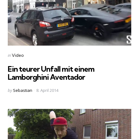
Categories
Posted
in
Video
in
Ein teurer Unfall mit einem
Lamborghini Aventador
Posted
by
Sebastian
8. April 2014
by