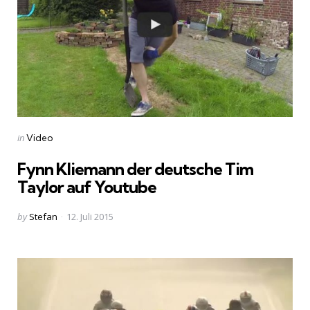
Categories
Posted
in
Video
in
Fynn Kliemann der deutsche Tim
Taylor auf Youtube
Posted
by
Stefan
12. Juli 2015
by