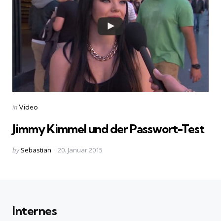
Categories
Posted
in
Video
in
Jimmy Kimmel und der Passwort-Test
Posted
by
Sebastian
20. Januar 2015
by
Internes