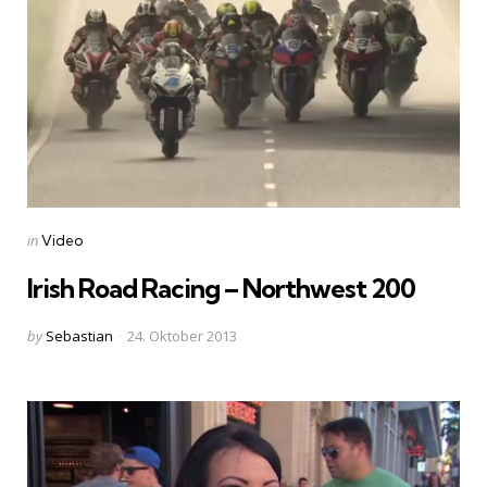
Categories
Posted
in
Video
in
Irish Road Racing – Northwest 200
Posted
by
Sebastian
24. Oktober 2013
by