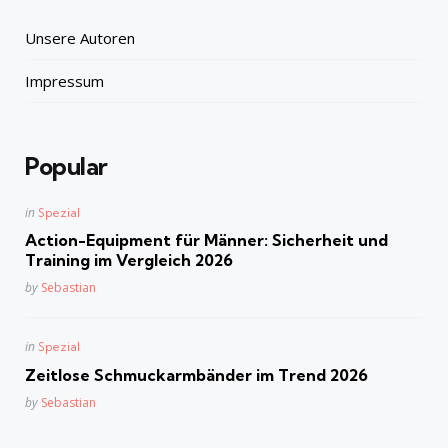
Unsere Autoren
Impressum
Popular
Posted
in
Spezial
in
Action-Equipment für Männer: Sicherheit und
Training im Vergleich 2026
Posted
by
Sebastian
Posted
in
Spezial
in
Zeitlose Schmuckarmbänder im Trend 2026
Posted
by
Sebastian