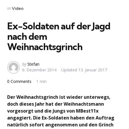
Categories
Posted
in
Video
in
Ex-Soldaten auf der Jagd
nach dem
Weihnachtsgrinch
Posted
by
Stefan
6. Dezember 2014
Updated
13. Januar 2017
by
0 Comments
1 min
Der Weihnachtsgrinch ist wieder unterwegs,
doch dieses Jahr hat der Weihnachtsmann
vorgesorgt und die Jungs von MBest11x
angagiert. Die Ex-Soldaten haben den Auftrag
natürlich sofort angenommen und den Grinch