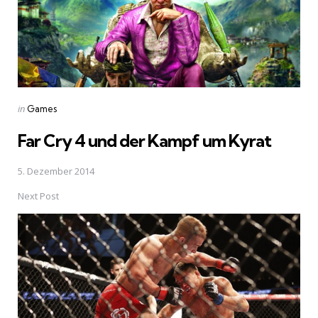
Posted
in
Games
in
Far Cry 4 und der Kampf um Kyrat
5. Dezember 2014
Next Post