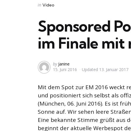
Categories
Posted
in
Video
in
Sponsored Po
im Finale mit 
Posted
by
Janine
15. Juni 2016
Updated
13. Januar 2017
by
Mit dem Spot zur EM 2016 weckt rea
und positioniert sich selbst als off
(München, 06. Juni 2016). Es ist fr
Sonne auf. Wir sehen leere Straßen
Eine bekannte Stimme grüßt aus d
beginnt der aktuelle Werbespot 