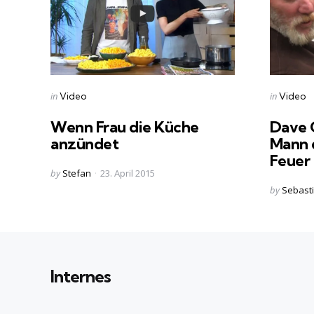
Categories
Categorie
Posted
Posted
in
in
Video
Video
in
in
Wenn Frau die Küche
Dave 
anzündet
Mann 
Feuer
Posted
by
Stefan
23. April 2015
by
Posted
by
Sebast
by
Internes