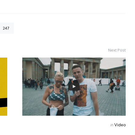
247
Next Post
Posted
in
Video
in