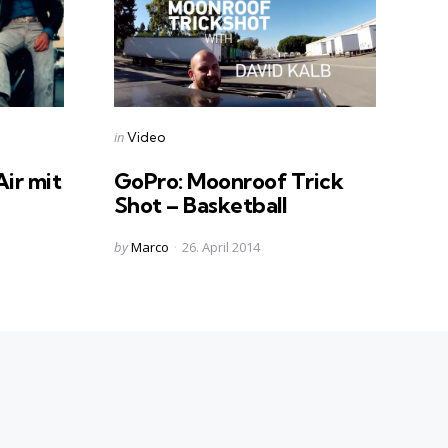
Categories
Posted
in
Video
in
Air mit
GoPro: Moonroof Trick
Shot – Basketball
Posted
by
Marco
26. April 2014
by