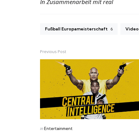
In Zusammenarbeit mit real
Fußball Europameisterschaft
Video
6
Previous Post
Post
navigation
Posted
in
Entertainment
in