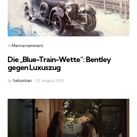
Categories
Posted
in
Mentertainment
in
Die „Blue-Train-Wette“: Bentley
gegen Luxuszug
Posted
by
Sebastian
23. August 2015
by