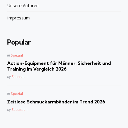
Unsere Autoren
Impressum
Popular
Posted
in
Spezial
in
Action-Equipment für Männer: Sicherheit und
Training im Vergleich 2026
Posted
by
Sebastian
Posted
in
Spezial
in
Zeitlose Schmuckarmbänder im Trend 2026
Posted
by
Sebastian