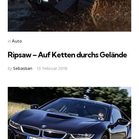
Categories
Posted
in
Auto
in
Ripsaw – Auf Ketten durchs Gelände
Posted
by
Sebastian
13. Februar 2018
by