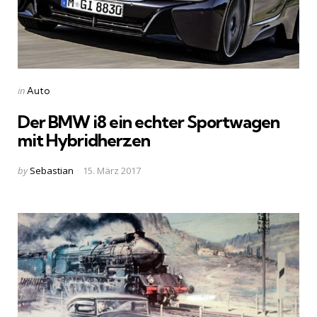
Categories
Posted
in
Auto
in
Der BMW i8 ein echter Sportwagen
mit Hybridherzen
Posted
by
Sebastian
15. März 2017
by