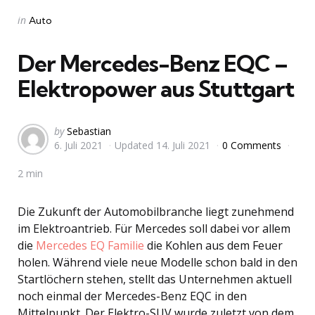
Categories
Posted
in
Auto
in
Der Mercedes-Benz EQC –
Elektropower aus Stuttgart
Posted
by
Sebastian
6. Juli 2021
Updated
14. Juli 2021
0 Comments
by
2 min
Die Zukunft der Automobilbranche liegt zunehmend
im Elektroantrieb. Für Mercedes soll dabei vor allem
die
Mercedes EQ Familie
die Kohlen aus dem Feuer
holen. Während viele neue Modelle schon bald in den
Startlöchern stehen, stellt das Unternehmen aktuell
noch einmal der Mercedes-Benz EQC in den
Mittelpunkt. Der Elektro-SUV wurde zuletzt von dem