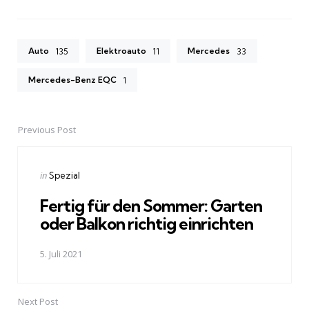
Auto
Elektroauto
Mercedes
135
11
33
Mercedes-Benz EQC
1
Previous Post
Post
navigation
Posted
in
Spezial
in
Fertig für den Sommer: Garten
oder Balkon richtig einrichten
5. Juli 2021
Next Post