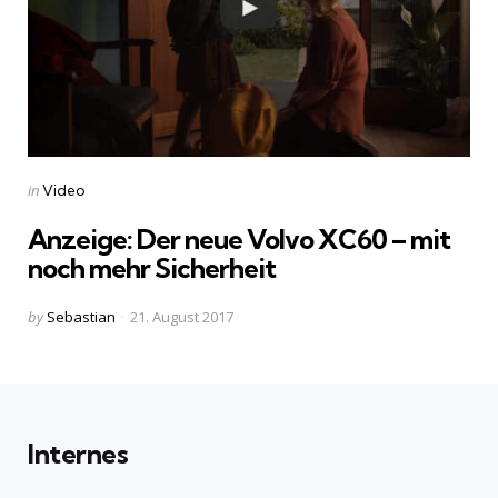
Categories
Posted
in
Video
in
Anzeige: Der neue Volvo XC60 – mit
noch mehr Sicherheit
Posted
by
Sebastian
21. August 2017
by
Internes