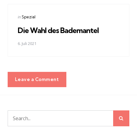
Posted
in
Spezial
in
Die Wahl des Bademantel
6. Juli 2021
Leave a Comment
Sear
Search
for: