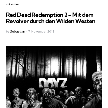
Categories
Posted
in
Games
in
Red Dead Redemption 2 – Mit dem
Revolver durch den Wilden Westen
Posted
by
Sebastian
7. November 2018
by