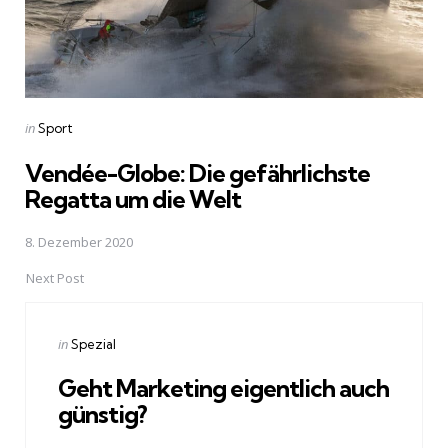
Posted
in
Sport
in
Vendée-Globe: Die gefährlichste
Regatta um die Welt
8. Dezember 2020
Next Post
Posted
in
Spezial
in
Geht Marketing eigentlich auch
günstig?