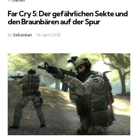
in
Far Cry 5: Der gefährlichen Sekte und
den Braunbären auf der Spur
Posted
by
Sebastian
19. April 2018
by