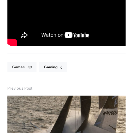
Games
Gaming
49
6
Previous Post
Post
navigation