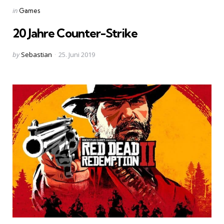
Categories
Posted
in
Games
in
20 Jahre Counter-Strike
Posted
by
Sebastian
25. Juni 2019
by