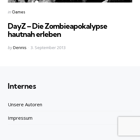
Categories
Posted
in
Games
in
DayZ – Die Zombieapokalypse
hautnah erleben
Posted
by
Dennis
3. September 2013
by
Internes
Unsere Autoren
Impressum