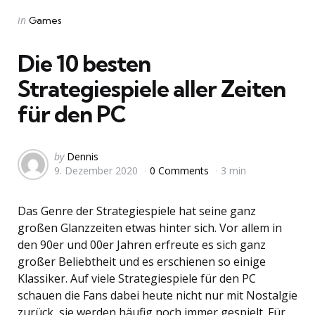
Categories
Posted
in
Games
in
Die 10 besten
Strategiespiele aller Zeiten
für den PC
Posted
by
Dennis
9. Dezember 2020
0 Comments
3 min
by
Das Genre der Strategiespiele hat seine ganz
großen Glanzzeiten etwas hinter sich. Vor allem in
den 90er und 00er Jahren erfreute es sich ganz
großer Beliebtheit und es erschienen so einige
Klassiker. Auf viele Strategiespiele für den PC
schauen die Fans dabei heute nicht nur mit Nostalgie
zurück, sie werden häufig noch immer gespielt. Für