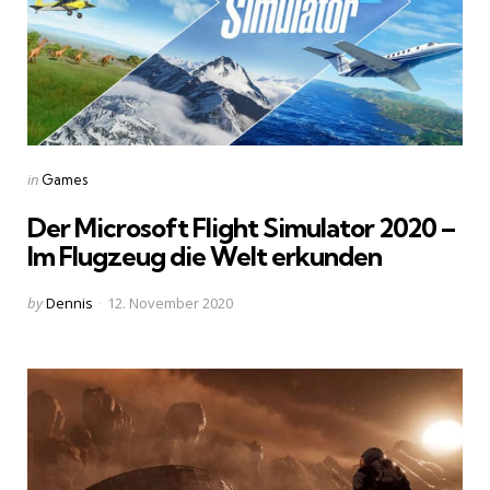
Categories
Posted
in
Games
in
Der Microsoft Flight Simulator 2020 –
Im Flugzeug die Welt erkunden
Posted
by
Dennis
12. November 2020
by