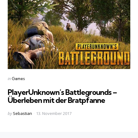
Categories
Posted
in
Games
in
PlayerUnknown’s Battlegrounds –
Überleben mit der Bratpfanne
Posted
by
Sebastian
13. November 2017
by