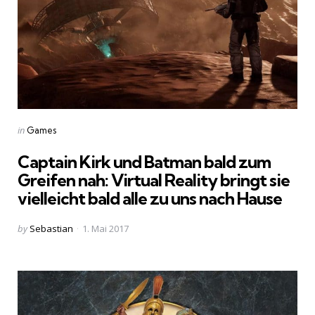
Categories
Posted
in
Games
in
Captain Kirk und Batman bald zum
Greifen nah: Virtual Reality bringt sie
vielleicht bald alle zu uns nach Hause
Posted
by
Sebastian
1. Mai 2017
by