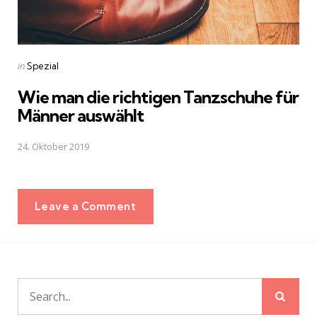
Posted
in
Spezial
in
Wie man die richtigen Tanzschuhe für
Männer auswählt
24. Oktober 2019
Leave a Comment
Sear
Search
for: