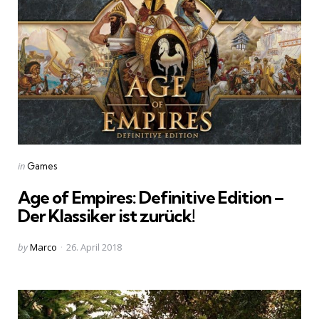
Categories
Posted
in
Games
in
Age of Empires: Definitive Edition –
Der Klassiker ist zurück!
Posted
by
Marco
26. April 2018
by