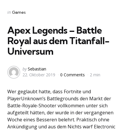
Categories
Posted
in
Games
in
Apex Legends – Battle
Royal aus dem Titanfall-
Universum
Posted
by
Sebastian
22. Oktober 2019
0 Comments
2 min
by
Wer geglaubt hatte, dass Fortnite und
PlayerUnknown’s Battlegrounds den Markt der
Battle-Royale-Shooter vollkommen unter sich
aufgeteilt hätten, der wurde in der vergangenen
Woche eines Besseren belehrt. Praktisch ohne
Ankündigung und aus dem Nichts warf Electronic