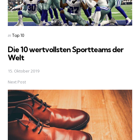
Posted
in
Top 10
in
Die 10 wertvollsten Sportteams der
Welt
15. Oktober 2019
Next Post