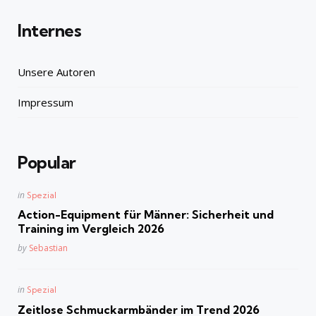
Internes
Unsere Autoren
Impressum
Popular
Posted
in
Spezial
in
Action-Equipment für Männer: Sicherheit und
Training im Vergleich 2026
Posted
by
Sebastian
Posted
in
Spezial
in
Zeitlose Schmuckarmbänder im Trend 2026