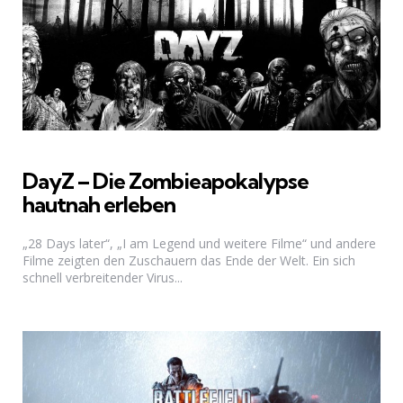
DayZ – Die Zombieapokalypse
hautnah erleben
„28 Days later“, „I am Legend und weitere Filme“ und andere
Filme zeigten den Zuschauern das Ende der Welt. Ein sich
schnell verbreitender Virus...