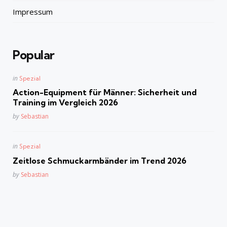
Impressum
Popular
Posted
in
Spezial
in
Action-Equipment für Männer: Sicherheit und
Training im Vergleich 2026
Posted
by
Sebastian
Posted
in
Spezial
in
Zeitlose Schmuckarmbänder im Trend 2026
Posted
by
Sebastian