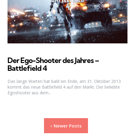
Der Ego-Shooter des Jahres –
Battlefield 4
Das lange Warten hat bald ein Ende, am 31. Oktober 2013
kommt das neue Battlefield 4 auf den Markt. Der beliebte
Egoshooter aus dem...
Seitennummerierung
Newer Posts
der