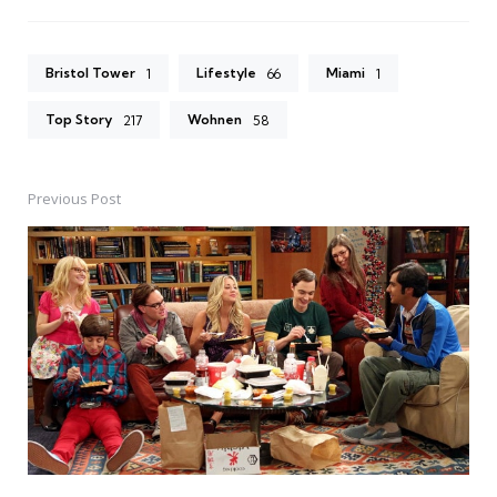
Bristol Tower
Lifestyle
Miami
1
66
1
Top Story
Wohnen
217
58
Previous Post
Post
navigation