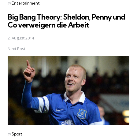
Posted
in
Entertainment
in
Big Bang Theory: Sheldon, Penny und
Co verweigern die Arbeit
2. August 2014
Next Post
Posted
in
Sport