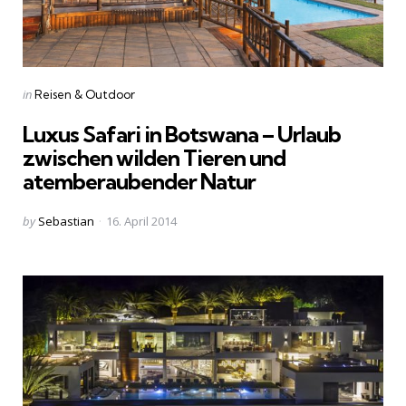
Categories
Posted
in
Reisen & Outdoor
in
Luxus Safari in Botswana – Urlaub
zwischen wilden Tieren und
atemberaubender Natur
Posted
by
Sebastian
16. April 2014
by