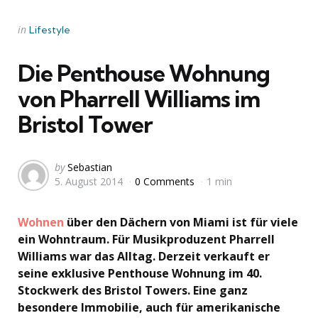
Categories
Posted
in
Lifestyle
in
Die Penthouse Wohnung
von Pharrell Williams im
Bristol Tower
Posted
by
Sebastian
5. August 2014
0 Comments
1 min
by
Wohnen
über den Dächern von Miami ist für viele
ein Wohntraum. Für Musikproduzent Pharrell
Williams war das Alltag. Derzeit verkauft er
seine exklusive Penthouse Wohnung im 40.
Stockwerk des Bristol Towers. Eine ganz
besondere Immobilie, auch für amerikanische