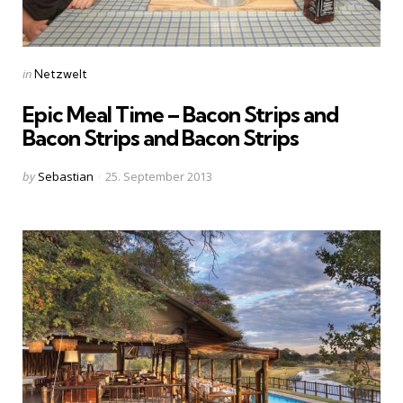
Categories
Posted
in
Netzwelt
in
Epic Meal Time – Bacon Strips and
Bacon Strips and Bacon Strips
Posted
by
Sebastian
25. September 2013
by