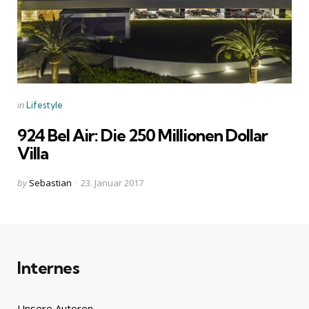
Categories
Posted
in
Lifestyle
in
924 Bel Air: Die 250 Millionen Dollar
Villa
Posted
by
Sebastian
23. Januar 2017
by
Internes
Unsere Autoren