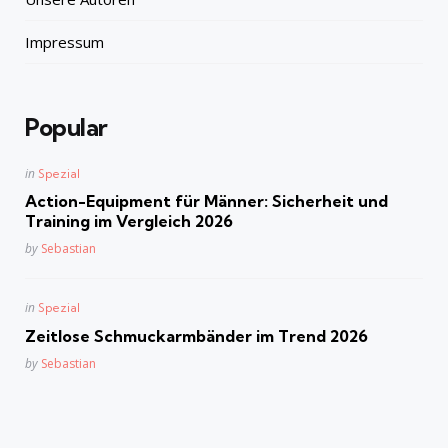
Impressum
Popular
Posted
in
Spezial
in
Action-Equipment für Männer: Sicherheit und
Training im Vergleich 2026
Posted
by
Sebastian
Posted
in
Spezial
in
Zeitlose Schmuckarmbänder im Trend 2026
Posted
by
Sebastian