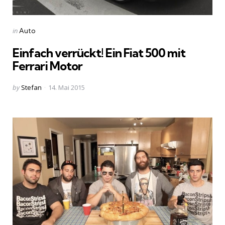
Categories
Posted
in
Auto
in
Einfach verrückt! Ein Fiat 500 mit
Ferrari Motor
Posted
by
Stefan
14. Mai 2015
by