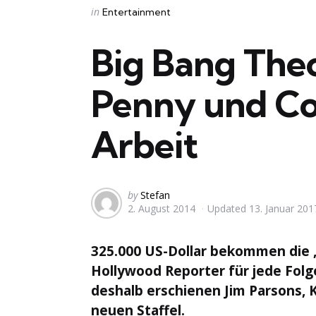
Categories
Posted
in
Entertainment
in
Big Bang Theo
Penny und Co
Arbeit
Posted
by
Stefan
2. August 2014
Updated
13. Januar 201
by
325.000 US-Dollar bekommen die 
Hollywood Reporter für jede Folge 
deshalb erschienen Jim Parsons, 
neuen Staffel.