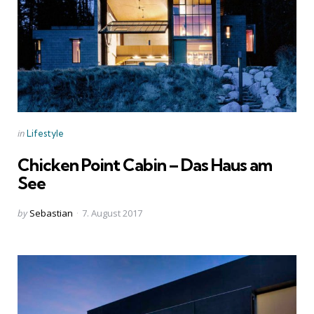
Categories
Posted
in
Lifestyle
in
Chicken Point Cabin – Das Haus am
See
Posted
by
Sebastian
7. August 2017
by