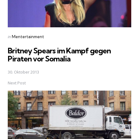
Posted
in
Mentertainment
in
Britney Spears im Kampf gegen
Piraten vor Somalia
30. Oktober 2013
Next Post