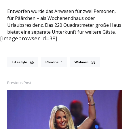
Entworfen wurde das Anwesen für zwei Personen,
für Päärchen – als Wochenendhaus oder
Urlaubsresidenz. Das 220 Quadratmeter große Haus
bietet eine separate Unterkunft für weitere Gäste.
[imagebrowser id=38]
Lifestyle
Rhodos
Wohnen
66
1
58
Previous Post
Post
navigation