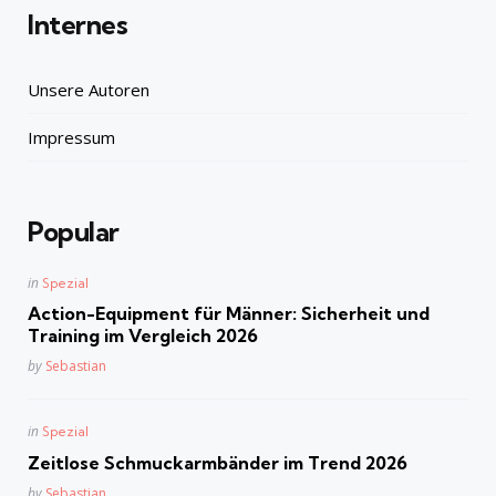
Internes
Unsere Autoren
Impressum
Popular
Posted
in
Spezial
in
Action-Equipment für Männer: Sicherheit und
Training im Vergleich 2026
Posted
by
Sebastian
Posted
in
Spezial
in
Zeitlose Schmuckarmbänder im Trend 2026
Posted
by
Sebastian