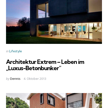
Categories
Posted
in
Lifestyle
in
Architektur Extrem – Leben im
„Luxus-Betonbunker“
Posted
by
Dennis
4. Oktober 2013
by