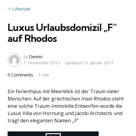
Categories
Posted
in
Lifestyle
in
Luxus Urlaubsdomizil „F“
auf Rhodos
Posted
by
Dennis
1. November 2013
Updated
13. Januar 2017
by
0 Comments
1 min
Ein Ferienhaus mit Meerblick ist der Traum vieler
Menschen. Auf der griechischen Insel Rhodos steht
eine solche Traum-Immobilie.Entworfen wurde die
Luxus Villa von Hornung und Jacobi Architects und
trägt den eleganten Namen „F“