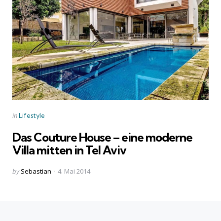
Categories
Posted
in
Lifestyle
in
Das Couture House – eine moderne
Villa mitten in Tel Aviv
Posted
by
Sebastian
4. Mai 2014
by