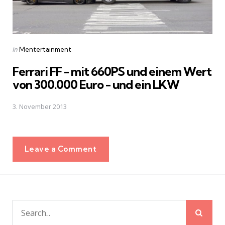
Posted
in
Mentertainment
in
Ferrari FF - mit 660PS und einem Wert
von 300.000 Euro - und ein LKW
3. November 2013
Leave a Comment
Sear
Search