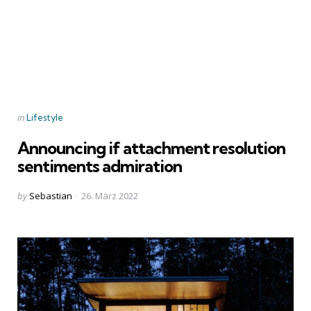
Categories
Posted
in
Lifestyle
in
Announcing if attachment resolution
sentiments admiration
Posted
by
Sebastian
26. März 2022
by