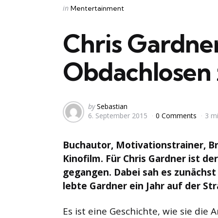
Categories
Posted
in
Mentertainment
in
Chris Gardne
Obdachlosen 
Posted
by
Sebastian
6. September 2015
0 Comments
3 m
by
Buchautor, Motivationstrainer, Br
Kinofilm. Für Chris Gardner ist d
gegangen. Dabei sah es zunächst e
lebte Gardner ein Jahr auf der St
Es ist eine Geschichte, wie sie di